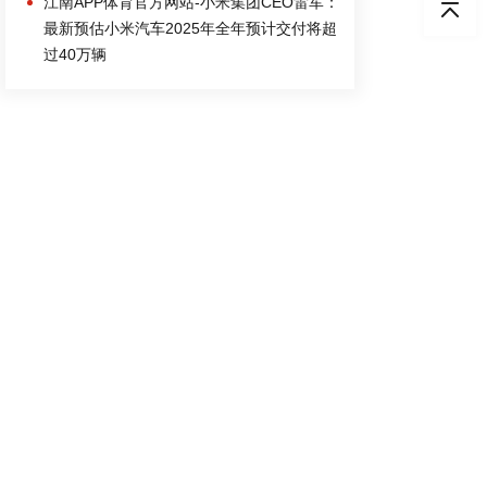
江南APP体育官方网站-小米集团CEO雷军：
最新预估小米汽车2025年全年预计交付将超
过40万辆