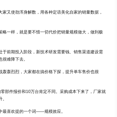
大家又使劲浑身解数，用各种定语美化自家的销量数据，
策略一样，就是要不惜一切代价把销量规模做大，做到极
处于前期投入阶段，新技术研发需要钱、销售渠道建设需
也很难降下去。
战轰轰烈烈，大家都在搞价格下探，提升单车售价也很
的零部件报价和10万台肯定不同。采购成本下来了，厂家就
升。
中最喜欢提的一个词——规模效应。