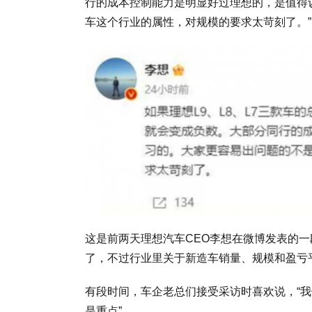
行的成本控制能力是明显好过理想的，是值得
车这个行业的属性，对规模的要求太苛刻了。”
这是前两天理想汽车CEO李想在微博发表的
了，不过行业里关于新造车销量、规模和盈亏
有段时间，车企老总们接受采访时喜欢说，“我
是重点”。