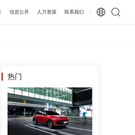
任
信息公开
人力资源
联系我们
热门