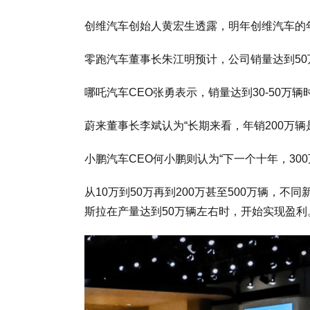
创维汽车创始人黄宏生透露，明年创维汽车的
零跑汽车董事长朱江明预计，公司销量达到5
哪吒汽车CEO张勇表示，销量达到30-50
蔚来董事长李斌认为“长期来看，年销200万
小鹏汽车CEO何小鹏则认为“下一个十年，300
从10万到50万再到200万甚至500万辆，
斯拉在产量达到50万辆左右时，开始实现盈利