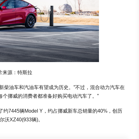
片来源：特斯拉
n表示，“挪威新柴油车和汽油车有望成为历史。”不过，混合动力汽车在
是每个挪威的消费者都准备好购买电动汽车了。”
7445辆Model Y，约占挪威新车总销量的40%，创历
沃XZ40(933辆)。