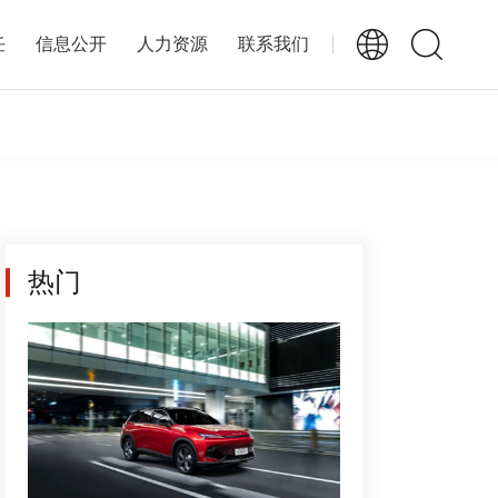
任
信息公开
人力资源
联系我们
热门