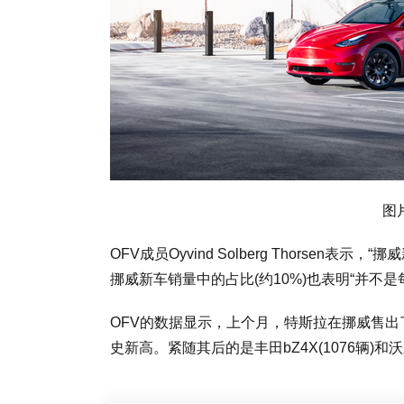
图
OFV成员Oyvind Solberg Thorse
挪威新车销量中的占比(约10%)也表明“并不
OFV的数据显示，上个月，特斯拉在挪威售出了约
史新高。紧随其后的是丰田bZ4X(1076辆)和沃尔