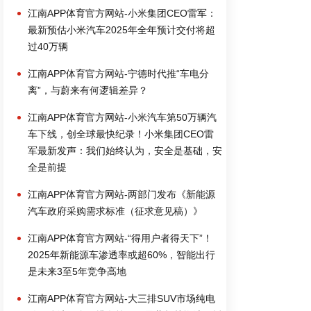
江南APP体育官方网站-小米集团CEO雷军：
最新预估小米汽车2025年全年预计交付将超
过40万辆
江南APP体育官方网站-宁德时代推“车电分
离”，与蔚来有何逻辑差异？
江南APP体育官方网站-小米汽车第50万辆汽
车下线，创全球最快纪录！小米集团CEO雷
军最新发声：我们始终认为，安全是基础，安
全是前提
江南APP体育官方网站-两部门发布《新能源
汽车政府采购需求标准（征求意见稿）》
江南APP体育官方网站-“得用户者得天下”！
2025年新能源车渗透率或超60%，智能出行
是未来3至5年竞争高地
江南APP体育官方网站-大三排SUV市场纯电