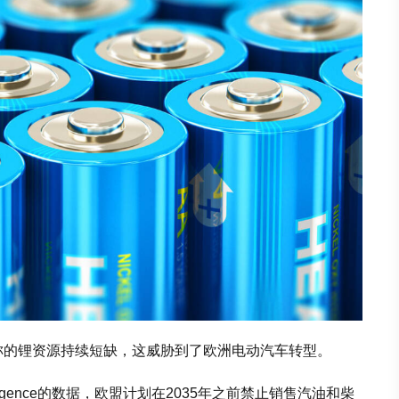
称的锂资源持续短缺，这威胁到了欧洲电动汽车转型。
ntelligence的数据，欧盟计划在2035年之前禁止销售汽油和柴