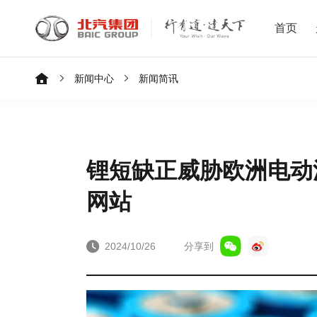
首页
新闻中心
新闻简讯
锂短缺正威胁欧洲电动
网站
2024/10/26
分享到