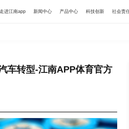
走进江南app
新闻中心
产品中心
科技创新
社会责
汽车转型-江南APP体育官方