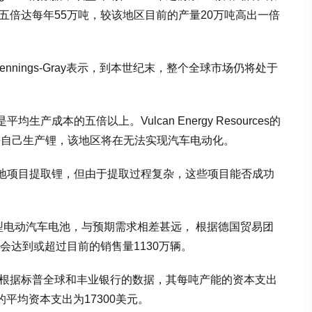
增五倍达每年55万吨，较该地区目前的产量20万吨高出一倍
析师Daisy Jennings-Gray表示，到本世纪末，整个全球市场仍将处于
成本的五倍以上。Vulcan Energy Resources的
欧洲无法自己生产锂，该地区将在无法实现汽车电动化。
地项目提取锂，但由于提取过程复杂，这些项目能否成功
型电动汽车电池，与预期需求相差甚远， 根据德国贸易团
能会达到或超过目前的销售量1130万辆。
 根据标普全球和丰业银行的数据，其每吨产能的资本支出
的平均资本支出为17300美元。