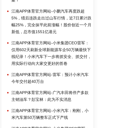
江南APP体育官方网站-小鹏汽车再度跌超
5%，绩后连跌走出过山车行情，近7日累计跌
幅25%，完全抹平此前涨幅！股价创近一个月
新低，总市值1551亿港元
江南APP体育官方网站-小米集团CEO雷军：
仅用602天刷新全球新能源车企50万辆最快下
线纪录！小米汽车下一步将抓安全、抓交付，
用实际行动向大家交更好的答卷
江南APP体育官方网站-雷军：预计小米汽车
今年交付超40万台
江南APP体育官方网站-广汽丰田将停产多款
主销油车？彭宝林：此为不实消息
江南APP体育官方网站-小米汽车：刚刚，小
米汽车第50万辆整车正式下产线