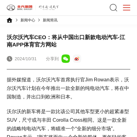
新闻中心
新闻简讯
沃尔沃汽车CEO：将从中国出口新款电动汽车-江
南APP体育官方网站
2024/10/31
分享到
据外媒报道，沃尔沃汽车首席执行官Jim Rowan表示，沃
尔沃汽车计划在今年推出一款全新的纯电动汽车，将在中
国制造，并出口到欧洲和日本。
沃尔沃的新车将是一款比该公司其他车型更小的超紧凑型
SUV，尺寸或与丰田 Corolla Cross相同。这是一款全新
的战略纯电动汽车，将瞄准一个“全新的细分市场”。