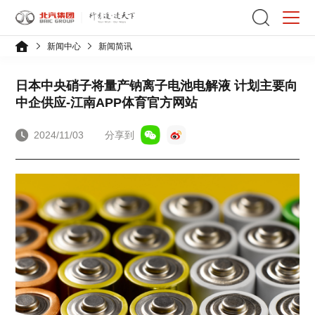
新闻中心
新闻简讯
日本中央硝子将量产钠离子电池电解液 计划主要向
中企供应-江南APP体育官方网站
2024/11/03
分享到