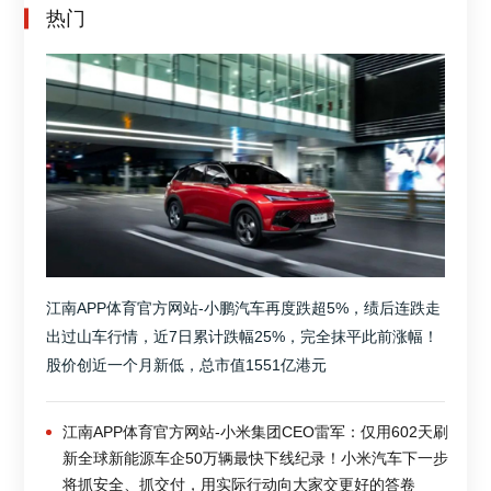
热门
江南APP体育官方网站-小鹏汽车再度跌超5%，绩后连跌走
出过山车行情，近7日累计跌幅25%，完全抹平此前涨幅！
股价创近一个月新低，总市值1551亿港元
江南APP体育官方网站-小米集团CEO雷军：仅用602天刷
新全球新能源车企50万辆最快下线纪录！小米汽车下一步
将抓安全、抓交付，用实际行动向大家交更好的答卷