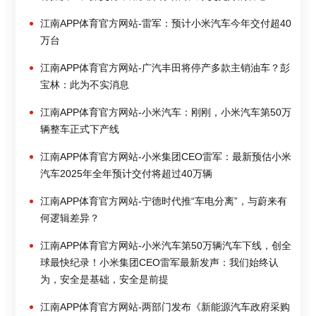
江南APP体育官方网站-雷军：预计小米汽车今年交付超40
万台
江南APP体育官方网站-广汽丰田将停产多款主销油车？彭
宝林：此为不实消息
江南APP体育官方网站-小米汽车：刚刚，小米汽车第50万
辆整车正式下产线
江南APP体育官方网站-小米集团CEO雷军：最新预估小米
汽车2025年全年预计交付将超过40万辆
江南APP体育官方网站-宁德时代推“车电分离”，与蔚来有
何逻辑差异？
江南APP体育官方网站-小米汽车第50万辆汽车下线，创全
球最快纪录！小米集团CEO雷军最新发声：我们始终认
为，安全是基础，安全是前提
江南APP体育官方网站-两部门发布《新能源汽车政府采购