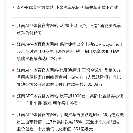
江南APP体育官方网站-小米汽车第50万辆整车正式下产线
江南APP体育官方网站-从“扶上马”到“引正路” 新能源汽车
政策为何转向
江南APP体育官方网站-保时捷推出全电动SUV Cayenne！
起步至时速100公里加速仅需2.5秒，充电功率达400 kW，
续航里程最高达642公里
江南APP体育官方网站-比亚迪起诉“王悟空说车”及相关账
号网络侵权责任纠纷案宣判：被告在《人民法院报》向比
亚迪公司公开道歉并支付赔偿款等共计31.38万
江南APP体育官方网站-展车超1000台！高阶配置越卖越便
宜，广州车展“藏着”明年买车答案？
江南APP体育官方网站-小鹏汽车再度跌超5%，绩后连跌走
出过山车行情，近7日累计跌幅25%，完全抹平此前涨幅！
股价创近一个月新低，总市值1551亿港元