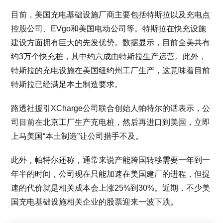
目前，美国充电基础设施厂商主要包括特斯拉以及充电点
控股公司、EVgo和美国电动公司等。特斯拉在快充设施
建设方面拥有巨大的先发优势。数据显示，目前全美共有
约3万个快充桩，其中约六成由特斯拉生产运营。此外，
特斯拉的充电设施在美国纽约州工厂生产，这意味着目前
特斯拉已经满足本土制造要求。
路透社援引XCharge公司联合创始人帕特尔的话表示，公
司目前在北京工厂生产充电桩，然后再进口到美国，立即
上马美国“本土制造”让公司措手不及。
此外，帕特尔还称，通常来说产能跨国转移需要一年到一
年半的时间，公司现在只能加速在美国建厂的进程，但提
速的代价就是相关成本会上涨25%到30%。近期，不少美
国充电基础设施相关企业的股票迎来一波下跌。