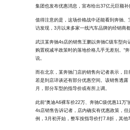
集团也发布优惠消息，宣布给出37亿元巨额补
值得注意的是，这场价格战中还能看到奔驰、
访发现，3月以来多家一线汽车品牌的经销商
武汉某奔驰4s店的销售王鹏以奔驰C级车型向
购置税减半政策时的落地价格几乎无差别。“奔
说。
而在北京，某奔驰门店的销售向记者表示，目
若是到店详谈还有部分优惠空间。该销售透露
月，部分车型的指导价或有所上调。
此前“奥迪A6裸车价22万、奔驰C级优惠11
4s店销售告诉记者，店内确实有优惠政策，但
例，3月初开始，整车按指导价打7.8折，其他