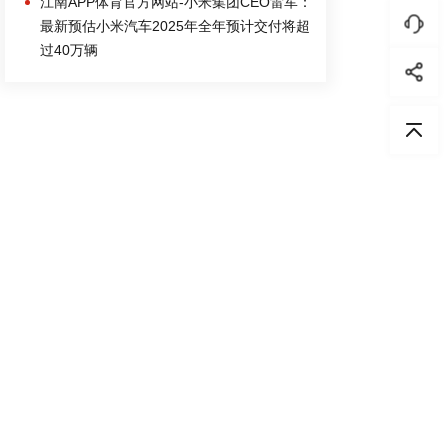
江南APP体育官方网站-小米集团CEO雷军：
最新预估小米汽车2025年全年预计交付将超
过40万辆