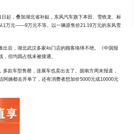
月1日起，叠加湖北省补贴，东风汽车旗下本田、雪铁龙、标
1万元——9万元不等。以一辆原售价21.19万元的东风雪
推出后，湖北武汉多家4s门店的顾客络绎不绝。《中国报
热线，但均因占线未被接通。
，多款车型售罄，连展车也卖出去了。据南方周末报道，
阿姨都去开单了，还有消费者想加价5000元或10000元