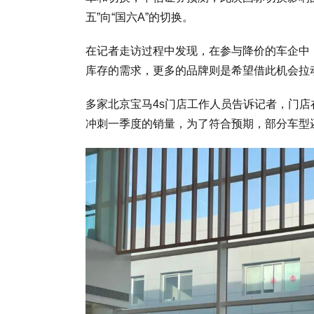
五”向“国六A”的切换。
在记者走访过程中发现，在参与降价的车企中
库存的需求，更多的品牌则是希望借此机会拉
多家北京宝马4s门店工作人员告诉记者，门店
冲刺一季度的销量，为了符合预期，部分车型