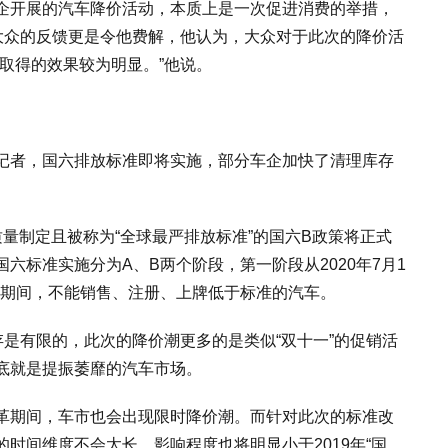
企开展的汽车降价活动，本质上是一次促进消费的举措，
上大众的反馈更是令他费解，他认为，大众对于此次的降价活
取得的效果较为明显。”他说。
记者，国六排放标准即将实施，部分车企加快了清理库存
量制定且被称为“全球最严排放标准”的国六B政策将正式
六标准实施分为A、B两个阶段，第一阶段从2020年7月1
执行期间，不能销售、注册、上牌低于标准的汽车。
存是有限的，此次的降价潮更多的是类似“双十一”的促销活
底就是提振萎靡的汽车市场。
革期间，车市也会出现限时降价潮。而针对此次的标准改
时间维度不会太长，影响程度也将明显小于2019年“国