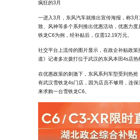
疯狂的3月
一进入3月，东风汽车就推出宣传海报，称3
致、风神等多个系列推出优惠活动，优惠力度从
铁龙C6为例，经补贴后，仅需12.19万元。
社交平台上流传的图片显示，在政企补贴政策
道》记者多次拨打位于武汉的东风本田4s店
在优惠政策的刺激下，东风系列车型受到热抢
有武汉雪铁龙4s门店，因为店员不够用，连保洁
来求购一台雪铁龙C6。