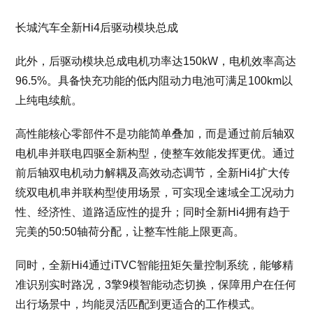
长城汽车全新Hi4后驱动模块总成
此外，后驱动模块总成电机功率达150kW，电机效率高达
96.5%。具备快充功能的低内阻动力电池可满足100km以
上纯电续航。
高性能核心零部件不是功能简单叠加，而是通过前后轴双
电机串并联电四驱全新构型，使整车效能发挥更优。通过
前后轴双电机动力解耦及高效动态调节，全新Hi4扩大传
统双电机串并联构型使用场景，可实现全速域全工况动力
性、经济性、道路适应性的提升；同时全新Hi4拥有趋于
完美的50:50轴荷分配，让整车性能上限更高。
同时，全新Hi4通过iTVC智能扭矩矢量控制系统，能够精
准识别实时路况，3擎9模智能动态切换，保障用户在任何
出行场景中，均能灵活匹配到更适合的工作模式。