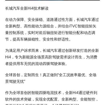
长城汽车全新Hi4技术解读
在动力保障、安全操稳、道路通过性方面，长城汽车通过
全新构型、高性能动力源组合，并结合iTVC智能扭矩矢
量控制系统，实时对前后轴扭矩进行智能分配和动态调
节，提高车辆操稳性、安全性和舒适性。
为满足用户诉求而来，长城汽车通过创新研发打造的全新
Hi4，专为新能源全场景高阶驾驶需求设计而生，为消费
者提供用车无忧的混动四驱驾驶体验。
全球首创，定制而生！真正做到“全工况效率最优、全场
景驾驶无忧”
作为全球首创的智能四驱电混技术，全新Hi4通过硬件到
软件的技术突破，实现全优配置、全新构型、全能智控，