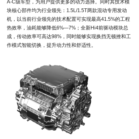
A-C级车型，为用户提供更多的动力选择。同时其技术模
块核心部件均为行业领先：1.5L/1.5T两款混动专用发动
机，以当前行业领先的技术配置可实现最高41.5%的工程
热效率，油耗能够降低6%—7%；全新Hi4前驱动模块总
成，传动效率可高达98%，同时能够实现换挡无顿挫和工
作模式智能切换，提升动力性和舒适性。