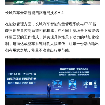
长城汽车全新智能四驱电混技术Hi4
在能效管理方面，长城汽车智能能量管理系统与iTVC智
能扭矩矢量控制系统相辅相成，在不同工况场景下智能选
择更匹配的工作模式，并实现具体场景下动力的精细化控
制，进而达成整车系统能耗大幅降低，让每一份动力输出
都有用武之地，能量不浪费出行更节能。