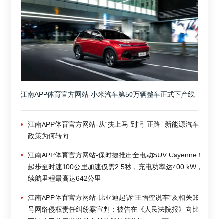
江南APP体育官方网站-小米汽车第50万辆整车正式下产线
江南APP体育官方网站-从“扶上马”到“引正路” 新能源汽车
政策为何转向
江南APP体育官方网站-保时捷推出全电动SUV Cayenne！
起步至时速100公里加速仅需2.5秒，充电功率达400 kW，
续航里程最高达642公里
江南APP体育官方网站-比亚迪起诉“王悟空说车”及相关账
号网络侵权责任纠纷案宣判：被告在《人民法院报》向比