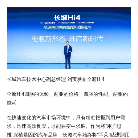
长城汽车技术中心副总经理 刘宝发布全新Hi4
全新Hi4四驱的体验、两驱的价格，四驱的性能、两驱的
能耗
在快速变化的汽车市场环境中，只有精准把握到用户需
求，迅速高效反应，才能在变中求胜。作为将“用户思
维”深植基因的汽车品牌，长城汽车始终将“耳朵”贴进到用