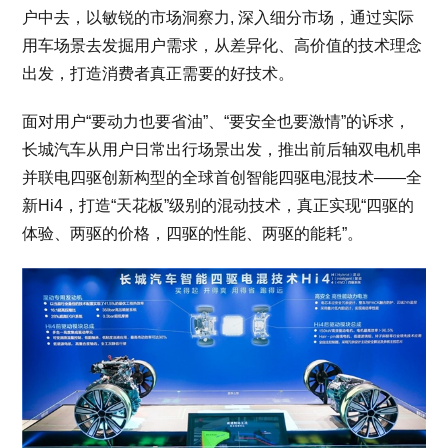
户中去，以敏锐的市场洞察力, 深入细分市场，通过实际
用车场景去发掘用户需求，从差异化、高价值的技术理念
出发，打造消费者真正需要的好技术。
面对用户“要动力也要省油”、“要安全也要激情”的诉求，
长城汽车从用户日常出行场景出发，推出前后轴双电机串
并联电四驱创新构型的全球首创智能四驱电混技术——全
新Hi4，打造“天花板”级别的混动技术，真正实现“四驱的
体验、两驱的价格，四驱的性能、两驱的能耗”。