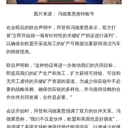
图片来源： 冯德莱恩推特账号
在会晤后的联合声明中，拜登和冯德莱恩表示，双方打
算“立即开始就一项有针对性的关键矿产协议进行谈判”，
以确保在欧盟开采或加工的矿产可根据法案获得清洁汽车
的税收抵免。
联合声明称，“这种协议将进一步推动我们的共同目标，
即提高我们的矿产生产和加工，扩大获得可持续、可信和
无劳工虐待的关键矿产资源的渠道。为减少供应链中不必
要的战略依赖、确保供应链的多样化，并与值得信赖的合
作伙伴共同发展，合作是必要。”
会议开始时，拜登和冯德莱恩强调了双方的伙伴关系。冯
德莱恩称，“我们不仅是伙伴，欧盟和美国也是好朋友”，
并强调了美国支持欧洲寻找替代能源供应，以便减少对俄