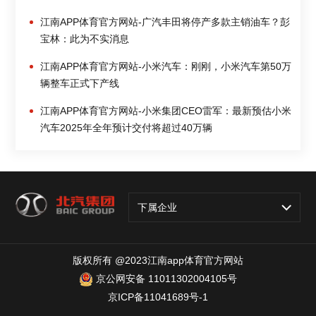
江南APP体育官方网站-广汽丰田将停产多款主销油车？彭
宝林：此为不实消息
江南APP体育官方网站-小米汽车：刚刚，小米汽车第50万
辆整车正式下产线
江南APP体育官方网站-小米集团CEO雷军：最新预估小米
汽车2025年全年预计交付将超过40万辆
下属企业
版权所有 @2023江南app体育官方网站
京公网安备 11011302004105号
京ICP备11041689号-1