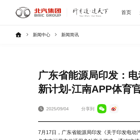
首页
新闻中心
新闻简讯
广东省能源局印发：电
新计划-江南APP体育
2025/09/04
分享到
7月17日，广东省能源局印发《关于印发电