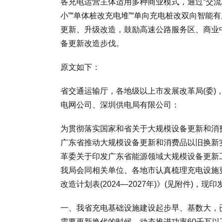
各充电运营主体适用多种商业模式，通过“交流
小”“单体桩改充电堆”“单向充电桩改双向智能
更新、升级改造，鼓励高速公路服务区、商业
备更新改造步伐。
原文如下：
省交通运输厅，各地级以上市发展改革局(委
电网公司、深圳供电局有限公司：
为贯彻落实国家和省关于大规模设备更新和消
广东省推动大规模设备更新和消费品以旧换新实施
革委关于印发广东省能源领域大规模设备更新工作
我局会同相关单位、各地市认真梳理充电设施
改造计划表(2024—2027年)》(见附件)，
一、我省充电基础设施建设起步早、基数大，
需要更新换代的时候，动态推进功率60千瓦