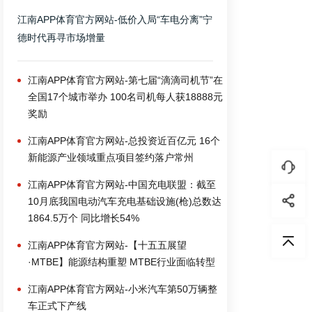
江南APP体育官方网站-低价入局“车电分离”宁
德时代再寻市场增量
江南APP体育官方网站-第七届“滴滴司机节”在
全国17个城市举办 100名司机每人获18888元
奖励
江南APP体育官方网站-总投资近百亿元 16个
新能源产业领域重点项目签约落户常州
江南APP体育官方网站-中国充电联盟：截至
10月底我国电动汽车充电基础设施(枪)总数达
1864.5万个 同比增长54%
江南APP体育官方网站-【十五五展望
·MTBE】能源结构重塑 MTBE行业面临转型
江南APP体育官方网站-小米汽车第50万辆整
车正式下产线