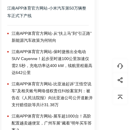
江南APP体育官方网站-小米汽车第50万辆整
车正式下产线
江南APP体育官方网站-从“扶上马”到“引正路”
新能源汽车政策为何转向
江南APP体育官方网站-保时捷推出全电动
SUV Cayenne！起步至时速100公里加速仅
需2.5秒，充电功率达400 kW，续航里程最高
达642公里
江南APP体育官方网站-比亚迪起诉“王悟空说
车”及相关账号网络侵权责任纠纷案宣判：被
告在《人民法院报》向比亚迪公司公开道歉并
支付赔偿款等共计31.38万
江南APP体育官方网站-展车超1000台！高阶
配置越卖越便宜，广州车展“藏着”明年买车答
案？