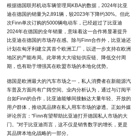
根据德国联邦机动车辆管理局KBA的数据，2024年比亚
迪在德国的销量为2,891辆，较2023年下降约30%。但此
次Finn单次订购的5000辆电动车，已经超过了比亚迪
2024年在德国的全年销量，意味着这一合作将显著提升
比亚迪在德国的市场存在感。除与Finn合作外，比亚迪还
计划在匈牙利建立其首个欧洲工厂，以进一步支持在欧洲
地区的产能布局。此举将大大缩短供应链、降低交付周
期，也有助于增强其在欧盟市场的本地化优势。
德国是欧洲最大的汽车市场之一，私人消费者在新能源汽
车普及方面尚有广阔空间。业内分析认为，通过与订阅平
台如Finn的合作，比亚迪能够间接触达大量年轻、开放的
用户群体，推动其品牌在私人用车市场的渗透。正如外媒
评论所言：“Finn有望帮助比亚迪打开德国私人市场的大
门。”对于比亚迪而言，这不仅是销售数字的增长，更是
其品牌本地化战略的一部分。