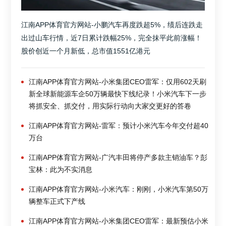
江南APP体育官方网站-小鹏汽车再度跌超5%，绩后连跌走
出过山车行情，近7日累计跌幅25%，完全抹平此前涨幅！
股价创近一个月新低，总市值1551亿港元
江南APP体育官方网站-小米集团CEO雷军：仅用602天刷
新全球新能源车企50万辆最快下线纪录！小米汽车下一步
将抓安全、抓交付，用实际行动向大家交更好的答卷
江南APP体育官方网站-雷军：预计小米汽车今年交付超40
万台
江南APP体育官方网站-广汽丰田将停产多款主销油车？彭
宝林：此为不实消息
江南APP体育官方网站-小米汽车：刚刚，小米汽车第50万
辆整车正式下产线
江南APP体育官方网站-小米集团CEO雷军：最新预估小米