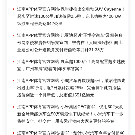
江南APP体育官方网站-保时捷推出全电动SUV Cayenne！
起步至时速100公里加速仅需2.5秒，充电功率达400 kW，
续航里程最高达642公里
江南APP体育官方网站-比亚迪起诉“王悟空说车”及相关账
号网络侵权责任纠纷案宣判：被告在《人民法院报》向比
亚迪公司公开道歉并支付赔偿款等共计31.38万
江南APP体育官方网站-展车超1000台！高阶配置越卖越便
宜，广州车展“藏着”明年买车答案？
江南APP体育官方网站-小鹏汽车再度跌超5%，绩后连跌走
出过山车行情，近7日累计跌幅25%，完全抹平此前涨幅！
股价创近一个月新低，总市值1551亿港元
江南APP体育官方网站-小米集团CEO雷军：仅用602天刷
新全球新能源车企50万辆最快下线纪录！小米汽车下一步
将抓安全、抓交付，用实际行动向大家交更好的答卷
江南APP体育官方网站-雷军：预计小米汽车今年交付超40