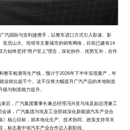
来，广汽国际与安利捷携手，以整车进口方式引入影速、影
、亚历山大、坦塔等主要城市的销售网络，目前已建有14
双方始终坚持“用户至上”理念，深化协作、优势互补，合作
和整车检测等生产线，预计于2026年下半年实现量产，年
游就业岗位超千个。这不仅将大幅提升广汽产品的本地制造
升级与制造能力提升。
会结束后，广汽集团董事长兼总经理冯兴亚与埃及副总理兼工
r)举行高层会谈，广汽集团与埃及工业部就深化新能源汽车产业合
略》核心目标，就本地化生产、技术协同、政策支持等关
议，标志着中埃汽车产业合作迈入新阶段。