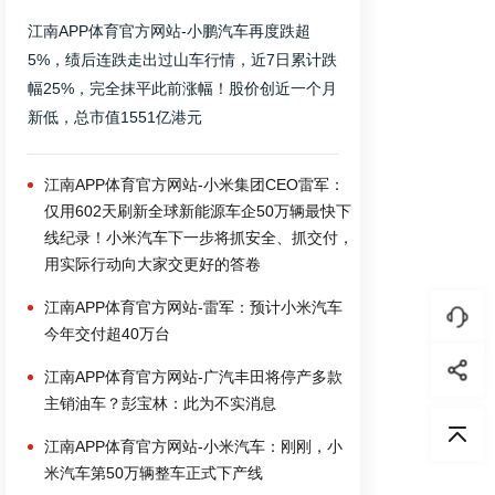
江南APP体育官方网站-小鹏汽车再度跌超
5%，绩后连跌走出过山车行情，近7日累计跌
幅25%，完全抹平此前涨幅！股价创近一个月
新低，总市值1551亿港元
江南APP体育官方网站-小米集团CEO雷军：
仅用602天刷新全球新能源车企50万辆最快下
线纪录！小米汽车下一步将抓安全、抓交付，
用实际行动向大家交更好的答卷
江南APP体育官方网站-雷军：预计小米汽车
今年交付超40万台
江南APP体育官方网站-广汽丰田将停产多款
主销油车？彭宝林：此为不实消息
江南APP体育官方网站-小米汽车：刚刚，小
米汽车第50万辆整车正式下产线