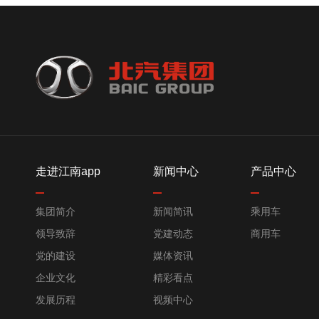
走进江南app
新闻中心
产品中心
集团简介
新闻简讯
乘用车
领导致辞
党建动态
商用车
党的建设
媒体资讯
企业文化
精彩看点
发展历程
视频中心