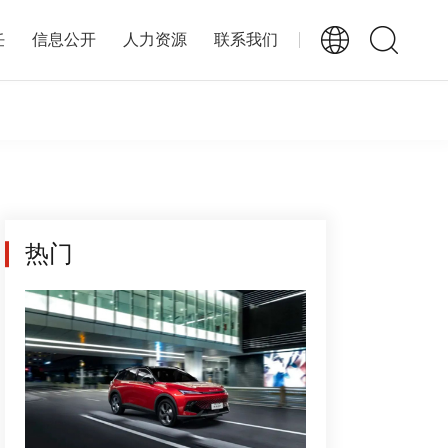
任
信息公开
人力资源
联系我们
热门