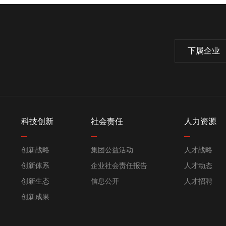
下属企业
科技创新
社会责任
人力资源
创新战略
集团公益活动
人才战略
创新体系
企业社会责任报告
人才动态
创新生态
信息公开
人才招聘
创新成果