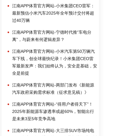
江南APP体育官方网站-小米集团CEO雷军：
最新预估小米汽车2025年全年预计交付将超
过40万辆
江南APP体育官方网站-宁德时代推“车电分
离”，与蔚来有何逻辑差异？
江南APP体育官方网站-小米汽车第50万辆汽
车下线，创全球最快纪录！小米集团CEO雷
军最新发声：我们始终认为，安全是基础，安
全是前提
江南APP体育官方网站-两部门发布《新能源
汽车政府采购需求标准（征求意见稿）》
江南APP体育官方网站-“得用户者得天下”！
2025年新能源车渗透率或超60%，智能出行
是未来3至5年竞争高地
江南APP体育官方网站-大三排SUV市场纯电