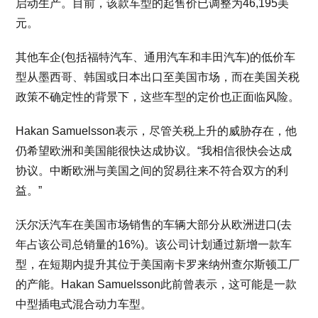
启动生产。目前，该款车型的起售价已调整为46,195美
元。
其他车企(包括福特汽车、通用汽车和丰田汽车)的低价车
型从墨西哥、韩国或日本出口至美国市场，而在美国关税
政策不确定性的背景下，这些车型的定价也正面临风险。
Hakan Samuelsson表示，尽管关税上升的威胁存在，他
仍希望欧洲和美国能很快达成协议。“我相信很快会达成
协议。中断欧洲与美国之间的贸易往来不符合双方的利
益。”
沃尔沃汽车在美国市场销售的车辆大部分从欧洲进口(去
年占该公司总销量的16%)。该公司计划通过新增一款车
型，在短期内提升其位于美国南卡罗来纳州查尔斯顿工厂
的产能。Hakan Samuelsson此前曾表示，这可能是一款
中型插电式混合动力车型。