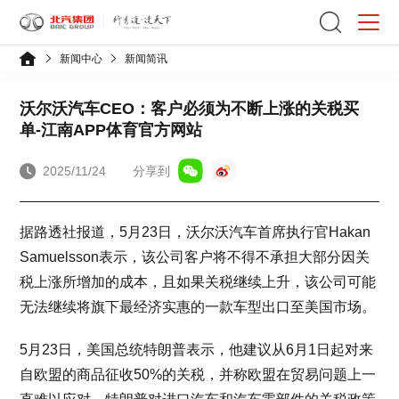
新闻中心
新闻简讯
沃尔沃汽车CEO：客户必须为不断上涨的关税买
单-江南APP体育官方网站
2025/11/24
分享到
据路透社报道，5月23日，沃尔沃汽车首席执行官Hakan
Samuelsson表示，该公司客户将不得不承担大部分因关
税上涨所增加的成本，且如果关税继续上升，该公司可能
无法继续将旗下最经济实惠的一款车型出口至美国市场。
5月23日，美国总统特朗普表示，他建议从6月1日起对来
自欧盟的商品征收50%的关税，并称欧盟在贸易问题上一