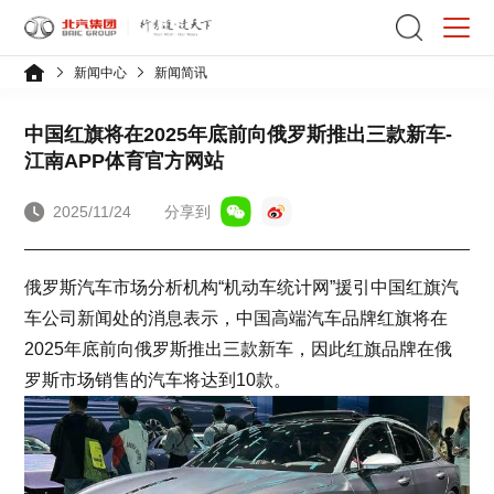
新闻中心
新闻简讯
中国红旗将在2025年底前向俄罗斯推出三款新车-
江南APP体育官方网站
2025/11/24
分享到
俄罗斯汽车市场分析机构“机动车统计网”援引中国红旗汽
车公司新闻处的消息表示，中国高端汽车品牌红旗将在
2025年底前向俄罗斯推出三款新车，因此红旗品牌在俄
罗斯市场销售的汽车将达到10款。