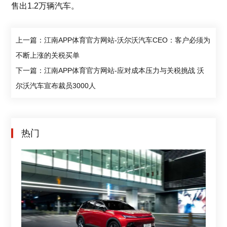
售出1.2万辆汽车。
上一篇：江南APP体育官方网站-沃尔沃汽车CEO：客户必须为
不断上涨的关税买单
下一篇：江南APP体育官方网站-应对成本压力与关税挑战 沃
尔沃汽车宣布裁员3000人
热门