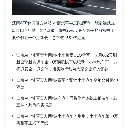
江南APP体育官方网站-小鹏汽车再度跌超5%，绩后连跌走
出过山车行情，近7日累计跌幅25%，完全抹平此前涨幅！
股价创近一个月新低，总市值1551亿港元
江南APP体育官方网站-小米集团CEO雷军：仅用602天刷
新全球新能源车企50万辆最快下线纪录！小米汽车下一步
将抓安全、抓交付，用实际行动向大家交更好的答卷
江南APP体育官方网站-雷军：预计小米汽车今年交付超40
万台
江南APP体育官方网站-广汽丰田将停产多款主销油车？彭
宝林：此为不实消息
江南APP体育官方网站-小米汽车：刚刚，小米汽车第50万
辆整车正式下产线