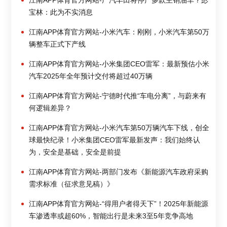
江南APP体育官方网站-广汽丰田将停产多款主销油车？彭
宝林：此为不实消息
江南APP体育官方网站-小米汽车：刚刚，小米汽车第50万
辆整车正式下产线
江南APP体育官方网站-小米集团CEO雷军：最新预估小米
汽车2025年全年预计交付将超过40万辆
江南APP体育官方网站-宁德时代推“车电分离”，与蔚来有
何逻辑差异？
江南APP体育官方网站-小米汽车第50万辆汽车下线，创全
球最快纪录！小米集团CEO雷军最新发声：我们始终认
为，安全是基础，安全是前提
江南APP体育官方网站-两部门发布《新能源汽车政府采购
需求标准（征求意见稿）》
江南APP体育官方网站-“得用户者得天下”！2025年新能源
车渗透率或超60%，智能出行是未来3至5年竞争高地