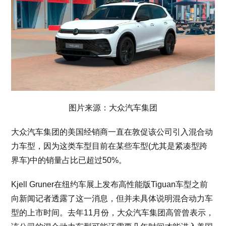
图片来源：大众汽车集团
大众汽车集团的美国经销商一直在敦促该公司引入混合动
力车型，因为这类车型目前在某些车型(尤其是紧凑型跨
界车)中的销量占比已超过50%。
Kjell Gruner在纽约车展上发布高性能版Tiguan车型之前
向新闻记者透露了这一消息，但并未具体说明混合动力车
型的上市时间。去年11月份，大众汽车集团高管曾表示，