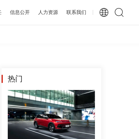
任
信息公开
人力资源
联系我们
热门