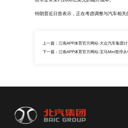
特朗普近日曾表示，正在考虑调整与汽车相关
上一篇：江南APP体育官方网站-大众汽车集团
下一篇：江南APP体育官方网站-宝马Mini暂