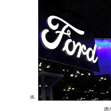
级。
(图