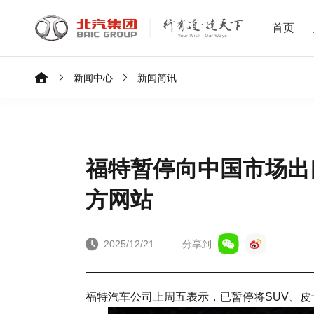
首页
新闻中心
新闻简讯
福特暂停向中国市场出
方网站
2025/12/21
分享到
福特汽车公司上周五表示，已暂停将SUV、