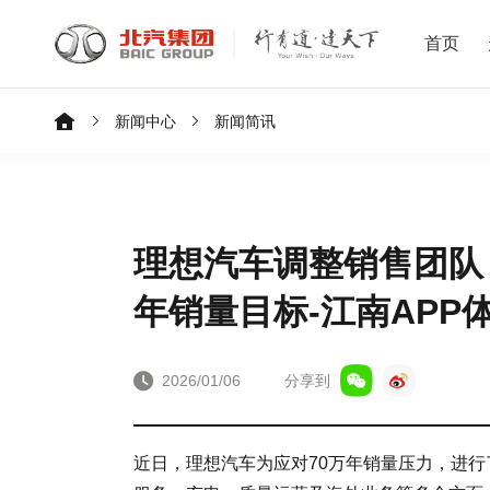
首页
新闻中心
新闻简讯
理想汽车调整销售团队，
年销量目标-江南APP
2026/01/06
分享到
近日，理想汽车为应对70万年销量压力，进