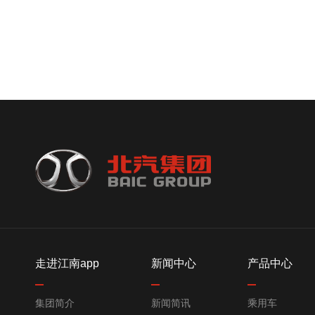
走进江南app
新闻中心
产品中心
集团简介
新闻简讯
乘用车