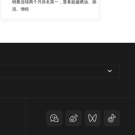
销量连续两个月排名第一，显著超越燃油、插
混、增程