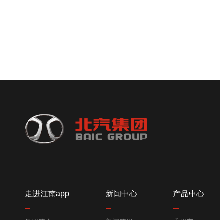
走进江南app
新闻中心
产品中心