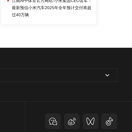
江南APP体育官方网站-小米集团CEO雷军：
最新预估小米汽车2025年全年预计交付将超
过40万辆