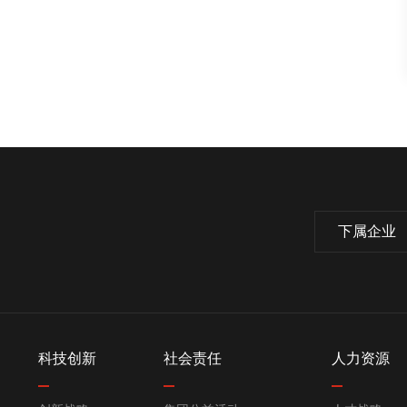
下属企业
科技创新
社会责任
人力资源