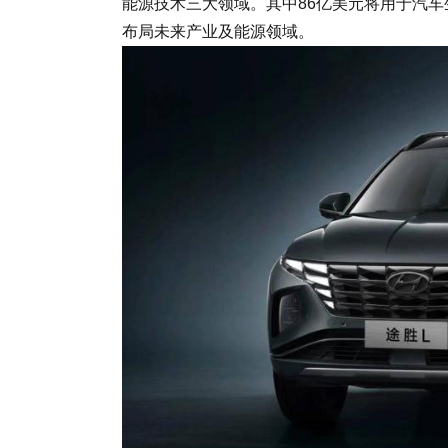
能源技术三大领域。其中86亿美元将用于汽车
布局未来产业及能源领域。