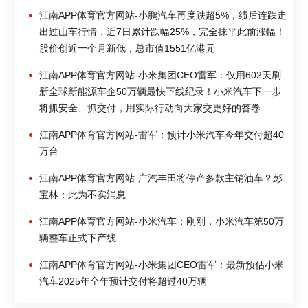
江南APP体育官方网站-小鹏汽车再度跌超5%，绩后连跌走
出过山车行情，近7日累计跌幅25%，完全抹平此前涨幅！
股价创近一个月新低，总市值1551亿港元
江南APP体育官方网站-小米集团CEO雷军：仅用602天刷
新全球新能源车企50万辆最快下线纪录！小米汽车下一步
将抓安全、抓交付，用实际行动向大家交更好的答卷
江南APP体育官方网站-雷军：预计小米汽车今年交付超40
万台
江南APP体育官方网站-广汽丰田将停产多款主销油车？彭
宝林：此为不实消息
江南APP体育官方网站-小米汽车：刚刚，小米汽车第50万
辆整车正式下产线
江南APP体育官方网站-小米集团CEO雷军：最新预估小米
汽车2025年全年预计交付将超过40万辆