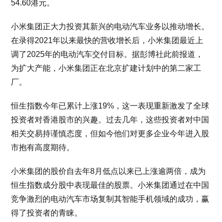
54.60港元。
小米集团正大力投资其新兴的电动汽车业务以推动增长。
在录得2021年以来最快的营收增长后，小米集团最近上
调了2025年的电动汽车交付目标。据彭博社此前报道，
为扩大产能，小米集团正在北京扩建计划中的第二家工
厂。
恒生指数今年已累计上涨19%，这一表现重新激发了全球
投资者对香港股市的兴趣。过去几年，这些投资者对中国
相关交易持谨慎态度，但如今他们对更多企业今年进入股
市抱有高度期待。
小米集团的股价自去年8月低点以来已上涨逾两倍，成为
恒生指数成分股中表现最佳的股票。小米集团通过在中国
竞争激烈的电动汽车市场复制其智能手机领域的成功，赢
得了投资者的青睐。