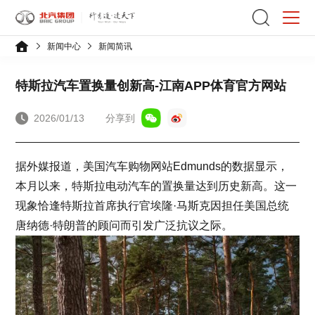
新闻中心
新闻简讯
特斯拉汽车置换量创新高-江南APP体育官方网站
2026/01/13
分享到
据外媒报道，美国汽车购物网站Edmunds的数据显示，
本月以来，特斯拉电动汽车的置换量达到历史新高。这一
现象恰逢特斯拉首席执行官埃隆·马斯克因担任美国总统
唐纳德·特朗普的顾问而引发广泛抗议之际。