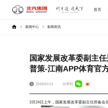
首页
新闻中心
新闻简讯
国家发展改革委副主任
普策-江南APP体育官
2026/01/13
分享到
3月24日上午，国家发展改革委副主任郑备