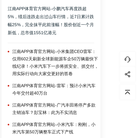
江南APP体育官方网站-小鹏汽车再度跌超
5%，绩后连跌走出过山车行情，近7日累计跌
幅25%，完全抹平此前涨幅！股价创近一个月
新低，总市值1551亿港元
江南APP体育官方网站-小米集团CEO雷军：
仅用602天刷新全球新能源车企50万辆最快下
线纪录！小米汽车下一步将抓安全、抓交付，
用实际行动向大家交更好的答卷
江南APP体育官方网站-雷军：预计小米汽车
今年交付超40万台
江南APP体育官方网站-广汽丰田将停产多款
主销油车？彭宝林：此为不实消息
江南APP体育官方网站-小米汽车：刚刚，小
米汽车第50万辆整车正式下产线