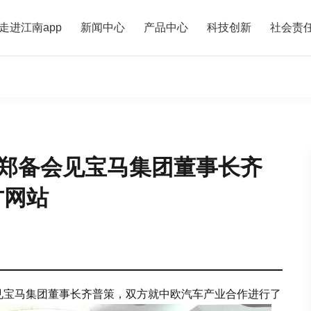
走进江南app
新闻中心
产品中心
科技创新
社会责
郑备会见宝马集团董事长齐
方网站
会见宝马集团董事长齐普策，双方就中欧汽车产业合作进行了