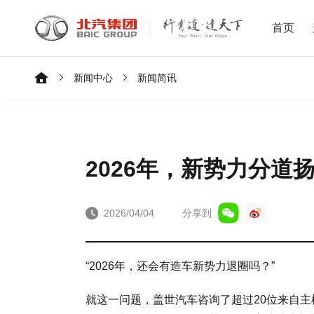
首页
新闻中心
新闻简讯
2026年，新势力分道
2026/04/04
分享到
“2026年，还会有造车新势力退圈吗？”
就这一问题，盖世汽车咨询了超过20位来自