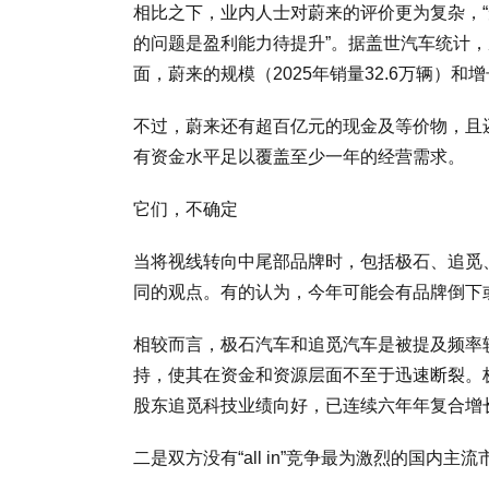
相比之下，业内人士对蔚来的评价更为复杂，“
的问题是盈利能力待提升”。据盖世汽车统计，
面，蔚来的规模（2025年销量32.6万辆）
不过，蔚来还有超百亿元的现金及等价物，且
有资金水平足以覆盖至少一年的经营需求。
它们，不确定
当将视线转向中尾部品牌时，包括极石、追觅
同的观点。有的认为，今年可能会有品牌倒下
相较而言，极石汽车和追觅汽车是被提及频率
持，使其在资金和资源层面不至于迅速断裂。极
股东追觅科技业绩向好，已连续六年年复合增长
二是双方没有“all in”竞争最为激烈的国内