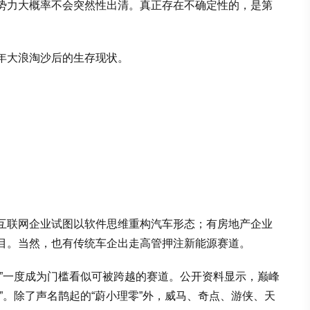
势力大概率不会突然性出清。真正存在不确定性的，是第
年大浪淘沙后的生存现状。
互联网企业试图以软件思维重构汽车形态；有房地产企业
目。当然，也有传统车企出走高管押注新能源赛道。
车”一度成为门槛看似可被跨越的赛道。公开资料显示，巅峰
”。除了声名鹊起的“蔚小理零”外，威马、奇点、游侠、天