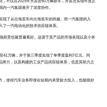
，不仅在2025年大卖近60万辆新车，并首次实现年度正
s以及国内一汽集团展开了深度协作。
也让其实现了从出海卖车向出海造车的跨越。而一汽集团的入
进入了一汽电动化的技术供应链体系。
市场前景也被普遍看好。这源于其产品的市场表现以及小米
增至41万辆，并于第三季度实现了单季度盈利7亿元。同
品牌力，以及构建的工业产品供应链体系，也是其助力之
力，使得汽车业务即便在短期内承受较大投入，也能很好