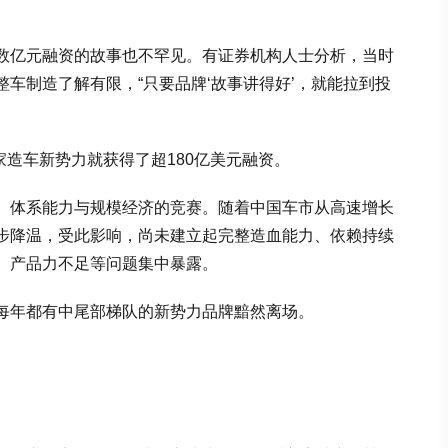
到数亿元融资的故事也不罕见。有证券机构人士分析，当时
车制造了解有限，“只要品牌‘故事讲得好’，就能拉到投
家造车新势力就获得了超180亿美元融资。
、体系能力与规模经济的竞赛。随着中国车市从高速增长
步降温，受此影响，尚未建立起完整造血能力、依赖持续
、产品力不足等问题集中暴露。
每年都有中尾部梯队的新势力品牌黯然离场。