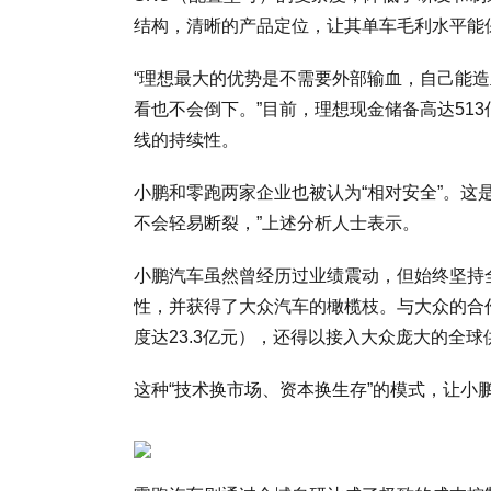
结构，清晰的产品定位，让其单车毛利水平能保
“理想最大的优势是不需要外部输血，自己能造
看也不会倒下。”目前，理想现金储备高达51
线的持续性。
小鹏和零跑两家企业也被认为“相对安全”。这
不会轻易断裂，”上述分析人士表示。
小鹏汽车虽然曾经历过业绩震动，但始终坚持
性，并获得了大众汽车的橄榄枝。与大众的合作
度达23.3亿元），还得以接入大众庞大的全
这种“技术换市场、资本换生存”的模式，让小