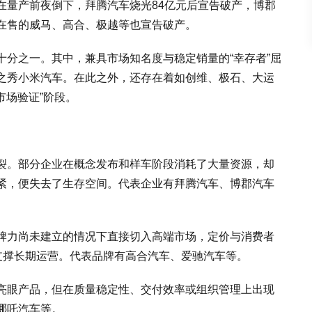
在量产前夜倒下，拜腾汽车烧光84亿元后宣告破产，博郡
在售的威马、高合、极越等也宣告破产。
十分之一。其中，兼具市场知名度与稳定销量的“幸存者”屈
之秀小米汽车。在此之外，还存在着如创维、极石、大运
市场验证”阶段。
裂。部分企业在概念发布和样车阶段消耗了大量资源，却
紧，便失去了生存空间。代表企业有拜腾汽车、博郡汽车
牌力尚未建立的情况下直接切入高端市场，定价与消费者
支撑长期运营。代表品牌有高合汽车、爱驰汽车等。
亮眼产品，但在质量稳定性、交付效率或组织管理上出现
哪吒汽车等。