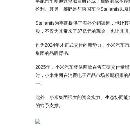
零跑汽车则通过全域自研达成了极致的成本控制
盈利。其另一筹码是与跨国车企Stellanti
Stellantis为零跑提供了海外分销渠道，
股，不仅为其带来了37亿元的现金，也让其
作为2024年才正式交付的新势力，小米汽车
集团的品牌背书。
2025年，小米汽车凭借两款在售车型交付量
时，小米集团在消费电子产品市场长期积累的
一。
此外，小米集团强大的资金实力、生态协同能
的给予支撑。