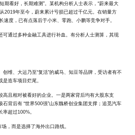
短期看好，长期难测”。某机构分析人士表示，“蔚来最大
从2019年至今，蔚来累计亏损已超过千亿元。在销量方
和增长速度，已有点落后于小米、零跑、小鹏等竞争对手。
还可通过多种金融工具进行补血。有分析人士测算，其现
、创维、大运乃至“复活”的威马、知豆等品牌，受访者有不
或是造车项目烂尾。
较高且相对被看好的企业。一是两家背后均有大股东支
石背后有 “世界500强”山东魏桥创业集团支撑；追觅汽车
率超过100%。
主流市场，而是选择了海外出口路线。