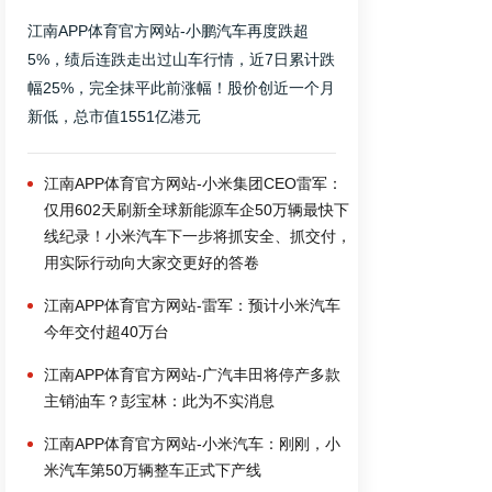
江南APP体育官方网站-小鹏汽车再度跌超
5%，绩后连跌走出过山车行情，近7日累计跌
幅25%，完全抹平此前涨幅！股价创近一个月
新低，总市值1551亿港元
江南APP体育官方网站-小米集团CEO雷军：
仅用602天刷新全球新能源车企50万辆最快下
线纪录！小米汽车下一步将抓安全、抓交付，
用实际行动向大家交更好的答卷
江南APP体育官方网站-雷军：预计小米汽车
今年交付超40万台
江南APP体育官方网站-广汽丰田将停产多款
主销油车？彭宝林：此为不实消息
江南APP体育官方网站-小米汽车：刚刚，小
米汽车第50万辆整车正式下产线