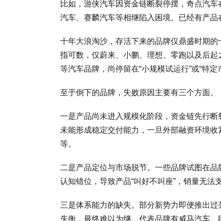
比如，游侠汽车因资金链断裂停摆，奇点汽车
汽车、赛麟汽车等相继陷入困境。已经有产品
十年大浪淘沙，存活下来的品牌仅鼎盛时期的
指可数，仅蔚来、小鹏、理想、零跑以及后起
等汽车品牌，尚停留在“小规模试运行”或“特定
至于倒下的品牌，失败原因主要有三个方面。
一是产品尚未进入规模化阶段，资金链先行断
未能形成稳定交付能力，一旦外部融资环境收
等。
二是产品定位与市场脱节。一些品牌试图在品
认知错位，导致产品“叫好不叫座”，销量无法
三是体系能力的缺失。部分新势力即便推出过
失衡，最终难以为继。代表品牌有威马汽车、