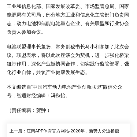
工业和信息化部、国家发展改革委、市场监管总局、国家
能源局有关司局，部分地方工业和信息化主管部门负责同
志，动力电池和储能电池重点企业、有关联盟和行业协会
负责人参加会议。
电池联盟理事长董扬、常务副秘书长马小利参加了此次会
议。联盟表示，将以此次座谈会为契机，进一步强化桥梁
纽带作用，深化产业链协同合作，切实践行监管部署，强
化行业自律，共筑产业健康发展生态。
本文编选自“中国汽车动力电池产业创新联盟”微信公众
号，智通财经编辑：冯秋怡。
（责任编辑：贺翀 ）
上一篇：江南APP体育官方网站-2026年，新势力分道扬镳