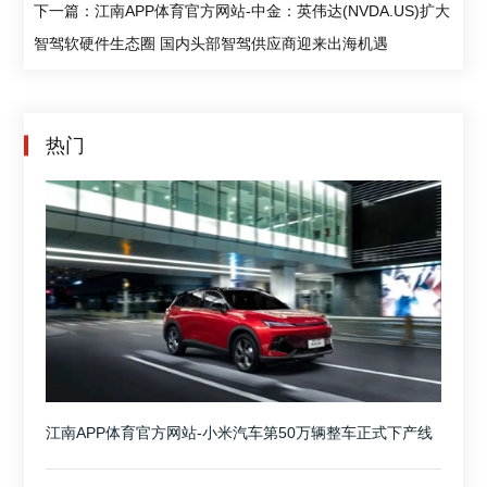
下一篇：江南APP体育官方网站-中金：英伟达(NVDA.US)扩大
智驾软硬件生态圈 国内头部智驾供应商迎来出海机遇
热门
江南APP体育官方网站-小米汽车第50万辆整车正式下产线