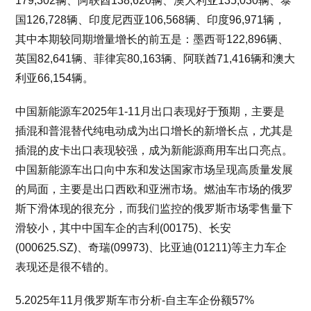
179,302辆、阿联酋138,620辆、澳大利亚135,030辆、泰
国126,728辆、印度尼西亚106,568辆、印度96,971辆，
其中本期较同期增量增长的前五是：墨西哥122,896辆、
英国82,641辆、菲律宾80,163辆、阿联酋71,416辆和澳大
利亚66,154辆。
中国新能源车2025年1-11月出口表现好于预期，主要是
插混和普混替代纯电动成为出口增长的新增长点，尤其是
插混的皮卡出口表现较强，成为新能源商用车出口亮点。
中国新能源车出口向中东和发达国家市场呈现高质量发展
的局面，主要是出口西欧和亚洲市场。燃油车市场的俄罗
斯下滑体现的很充分，而我们监控的俄罗斯市场零售量下
滑较小，其中中国车企的吉利(00175)、长安
(000625.SZ)、奇瑞(09973)、比亚迪(01211)等主力车企
表现还是很不错的。
5.2025年11月俄罗斯车市分析-自主车企份额57%