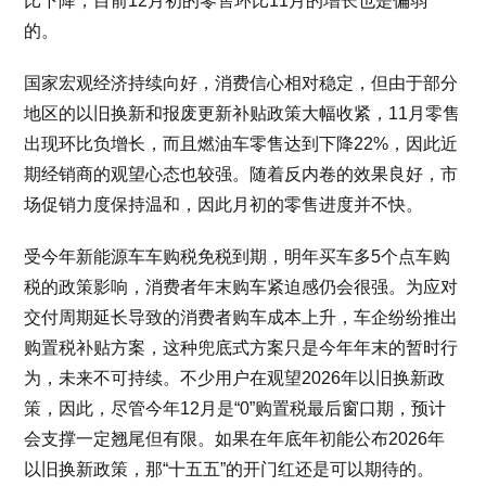
比下降，目前12月初的零售环比11月的增长也是偏弱
的。
国家宏观经济持续向好，消费信心相对稳定，但由于部分
地区的以旧换新和报废更新补贴政策大幅收紧，11月零售
出现环比负增长，而且燃油车零售达到下降22%，因此近
期经销商的观望心态也较强。随着反内卷的效果良好，市
场促销力度保持温和，因此月初的零售进度并不快。
受今年新能源车车购税免税到期，明年买车多5个点车购
税的政策影响，消费者年末购车紧迫感仍会很强。为应对
交付周期延长导致的消费者购车成本上升，车企纷纷推出
购置税补贴方案，这种兜底式方案只是今年年末的暂时行
为，未来不可持续。不少用户在观望2026年以旧换新政
策，因此，尽管今年12月是“0”购置税最后窗口期，预计
会支撑一定翘尾但有限。如果在年底年初能公布2026年
以旧换新政策，那“十五五”的开门红还是可以期待的。