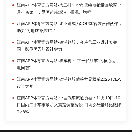
江南APP体育官方网站-大三排SUV市场纯电销量连续两个
月排名第一，显著超越燃油、插混、增程
江南APP体育官方网站-比亚迪成为COP30官方合作伙伴，
助力“为地球降温1℃”
江南APP体育官方网站-锦湖轮胎：金芦苇工业设计奖突
围，彰显优秀的设计实力
江南APP体育官方网站-崔东树：“下一代油车”的核心是“油
电同智”
江南APP体育官方网站-锦湖轮胎荣获世界权威2025 IDEA
设计大奖
江南APP体育官方网站-中国汽车流通协会：11月10日-16
日国内二手车市场步入震荡调整阶段 日均交易量环比微降
0.48%