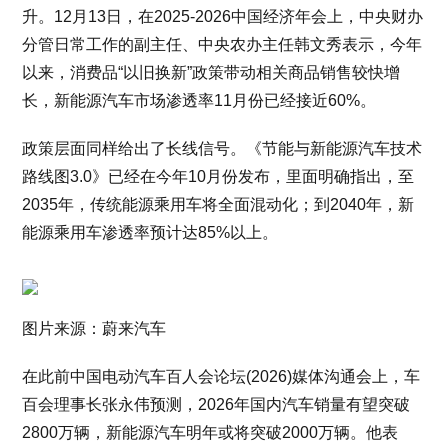
升。12月13日，在2025-2026中国经济年会上，中央财办
分管日常工作的副主任、中央农办主任韩文秀表示，今年
以来，消费品“以旧换新”政策带动相关商品销售较快增
长，新能源汽车市场渗透率11月份已经接近60%。
政策层面同样给出了长线信号。《节能与新能源汽车技术
路线图3.0》已经在今年10月份发布，里面明确指出，至
2035年，传统能源乘用车将全面混动化；到2040年，新
能源乘用车渗透率预计达85%以上。
图片来源：蔚来汽车
在此前中国电动汽车百人会论坛(2026)媒体沟通会上，车
百会理事长张永伟预测，2026年国内汽车销量有望突破
2800万辆，新能源汽车明年或将突破2000万辆。他表