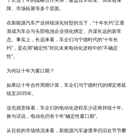
了长达十年的战略合作关系，覆盖技术研发、供应链保
障、市场拓展等多个层面。
在新能源汽车产业持续深化转型的当下，“十年长约”正逐
渐成为车企与头部电池企业强化绑定、共谋长远的新常
态。事实上，长远来看，车企们与宁德时代的“十年长
约”，是在用“确定性”对抗未来电动化进程中的“不确定
性”。
为何以十年为窗口期？
如果以十年合作周期计算，车企们与宁德时代的绑定将延
续至2035年。
这也就意味着，车企们的电动化进程至少还将持续十年。
换句话说，电动化仍有十年“确定性窗口期”。
从目前的市场情况来看，新能源汽车渗透率仍旧在节节攀