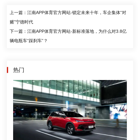
上一篇：江南APP体育官方网站-锁定未来十年，车企集体“对
赌”宁德时代
下一篇：江南APP体育官方网站-新标准落地，为什么对3.8亿
辆电瓶车“踩刹车”？
热门