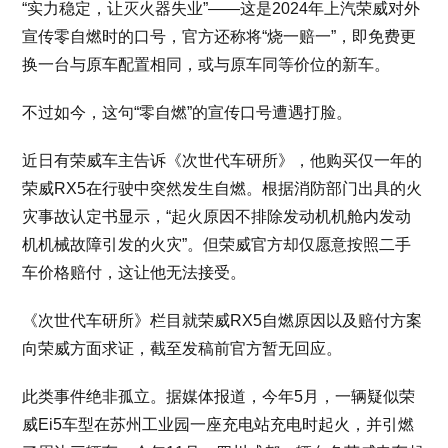
“实力稳定，让灭火器失业”——这是2024年上汽荣威对外
宣传零自燃时的口号，官方还称将“烧一赔一”，即免费更
换一台与原车配置相同，或与原车同等价位的新车。
不过如今，这句“零自燃”的宣传口号遭遇打脸。
近日有荣威车主告诉《次世代车研所》，他购买仅一年的
荣威RX5在行驶中突然发生自燃。根据消防部门出具的火
灾事故认定书显示，“起火原因不排除发动机机舱内发动
机机械故障引发的火灾”。但荣威官方却仅愿意按照二手
车价格赔付，这让他无法接受。
《次世代车研所》栏目就荣威RX5自燃原因以及赔付方案
向荣威方面求证，截至发稿前官方暂无回应。
此类事件绝非孤立。据媒体报道，今年5月，一辆疑似荣
威Ei5车型在苏州工业园一座充电站充电时起火，并引燃