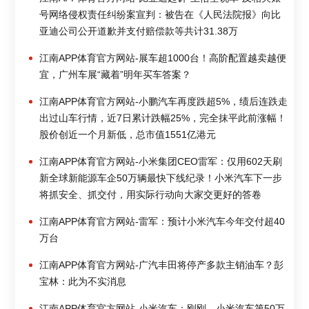
号网络侵权责任纠纷案宣判：被告在《人民法院报》向比
亚迪公司公开道歉并支付赔偿款等共计31.38万
江南APP体育官方网站-展车超1000台！高阶配置越卖越便
宜，广州车展“藏着”明年买车答案？
江南APP体育官方网站-小鹏汽车再度跌超5%，绩后连跌走
出过山车行情，近7日累计跌幅25%，完全抹平此前涨幅！
股价创近一个月新低，总市值1551亿港元
江南APP体育官方网站-小米集团CEO雷军：仅用602天刷
新全球新能源车企50万辆最快下线纪录！小米汽车下一步
将抓安全、抓交付，用实际行动向大家交更好的答卷
江南APP体育官方网站-雷军：预计小米汽车今年交付超40
万台
江南APP体育官方网站-广汽丰田将停产多款主销油车？彭
宝林：此为不实消息
江南APP体育官方网站-小米汽车：刚刚，小米汽车第50万