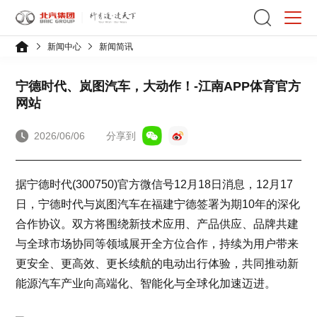
新闻中心
新闻简讯
宁德时代、岚图汽车，大动作！-江南APP体育官方
网站
2026/06/06
分享到
据宁德时代(300750)官方微信号12月18日消息，12月17
日，宁德时代与岚图汽车在福建宁德签署为期10年的深化
合作协议。双方将围绕新技术应用、产品供应、品牌共建
与全球市场协同等领域展开全方位合作，持续为用户带来
更安全、更高效、更长续航的电动出行体验，共同推动新
能源汽车产业向高端化、智能化与全球化加速迈进。