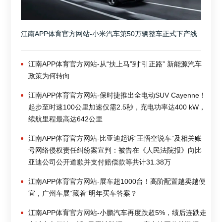
江南APP体育官方网站-小米汽车第50万辆整车正式下产线
江南APP体育官方网站-从“扶上马”到“引正路” 新能源汽车
政策为何转向
江南APP体育官方网站-保时捷推出全电动SUV Cayenne！
起步至时速100公里加速仅需2.5秒，充电功率达400 kW，
续航里程最高达642公里
江南APP体育官方网站-比亚迪起诉“王悟空说车”及相关账
号网络侵权责任纠纷案宣判：被告在《人民法院报》向比
亚迪公司公开道歉并支付赔偿款等共计31.38万
江南APP体育官方网站-展车超1000台！高阶配置越卖越便
宜，广州车展“藏着”明年买车答案？
江南APP体育官方网站-小鹏汽车再度跌超5%，绩后连跌走