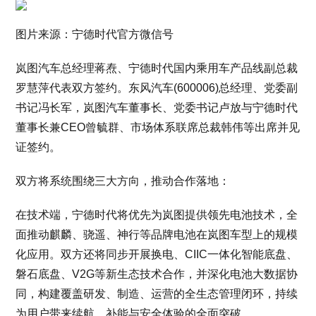
图片来源：宁德时代官方微信号
岚图汽车总经理蒋焘、宁德时代国内乘用车产品线副总裁
罗慧萍代表双方签约。东风汽车(600006)总经理、党委副
书记冯长军，岚图汽车董事长、党委书记卢放与宁德时代
董事长兼CEO曾毓群、市场体系联席总裁韩伟等出席并见
证签约。
双方将系统围绕三大方向，推动合作落地：
在技术端，宁德时代将优先为岚图提供领先电池技术，全
面推动麒麟、骁遥、神行等品牌电池在岚图车型上的规模
化应用。双方还将同步开展换电、CIIC一体化智能底盘、
磐石底盘、V2G等新生态技术合作，并深化电池大数据协
同，构建覆盖研发、制造、运营的全生态管理闭环，持续
为用户带来续航、补能与安全体验的全面突破。