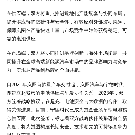
在供应端，双方将重点推进近地化产能配套与协同布局，
提升供应链的敏捷性与安全性，有效应对外部波动风险，
保障岚图在产品快速上量与市场竞争中始终获得稳定、可
靠的电池供应。
在市场端，双方将协同推进品牌创新与海外市场拓展，共
同提升在全球高端新能源汽车市场中的品牌影响力与竞争
力，实现从产品到品牌的全面共赢。
自2021年岚图首款量产车交付起，岚图汽车与宁德时代
即建立起紧密的电池供应与研发协作关系。2023年，双
方签署战略协议，在超充、电池安全与大数据的合作上取
得关键进展。目前，宁德时代已成为岚图全系车型电池核
心供应商。此次签署，标志着双方战略伙伴关系迈向全新
高度，将为岚图构建长期安全、技术领先的可持续竞争力