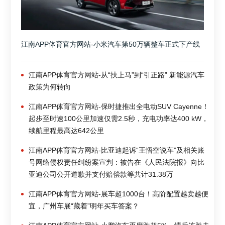
江南APP体育官方网站-小米汽车第50万辆整车正式下产线
江南APP体育官方网站-从“扶上马”到“引正路” 新能源汽车
政策为何转向
江南APP体育官方网站-保时捷推出全电动SUV Cayenne！
起步至时速100公里加速仅需2.5秒，充电功率达400 kW，
续航里程最高达642公里
江南APP体育官方网站-比亚迪起诉“王悟空说车”及相关账
号网络侵权责任纠纷案宣判：被告在《人民法院报》向比
亚迪公司公开道歉并支付赔偿款等共计31.38万
江南APP体育官方网站-展车超1000台！高阶配置越卖越便
宜，广州车展“藏着”明年买车答案？