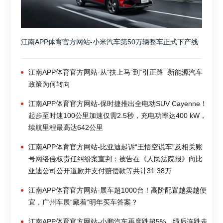
江南APP体育官方网站-小米汽车第50万辆整车正式下产线
江南APP体育官方网站-从“扶上马”到“引正路” 新能源汽车
政策为何转向
江南APP体育官方网站-保时捷推出全电动SUV Cayenne！
起步至时速100公里加速仅需2.5秒，充电功率达400 kW，
续航里程最高达642公里
江南APP体育官方网站-比亚迪起诉“王悟空说车”及相关账
号网络侵权责任纠纷案宣判：被告在《人民法院报》向比
亚迪公司公开道歉并支付赔偿款等共计31.38万
江南APP体育官方网站-展车超1000台！高阶配置越卖越便
宜，广州车展“藏着”明年买车答案？
江南APP体育官方网站-小鹏汽车再度跌超5%，绩后连跌走