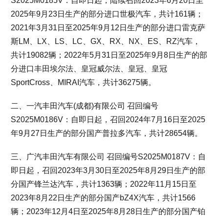
S2025M0185V：自即日起，陆续召回2023年6月20日至
2025年9月23日生产的部分进口世极汽车，共计161辆；
2021年3月31日至2025年9月12日生产的部分进口雷克萨
斯LM、LX、LS、LC、GX、RX、NX、ES、RZ汽车，
共计19082辆；2022年5月31日至2025年9月8日生产的部
分进口丰田埃尔法、皇冠威尔法、皇冠、皇冠
SportCross、MIRAI汽车，共计36275辆。
二、一汽丰田汽车(成都)有限公司 召回编号
S2025M0186V：自即日起，召回2024年7月16日至2025
年9月27日生产的部分国产普拉多汽车，共计28654辆。
三、广汽丰田汽车有限公司 召回编号S2025M0187V：自
即日起，召回2023年3月30日至2025年8月29日生产的部
分国产锋兰达汽车，共计1363辆；2022年11月15日至
2023年8月22日生产的部分国产bZ4X汽车，共计1566
辆；2023年12月4日至2025年8月28日生产的部分国产铂