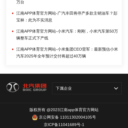
万台
江南APP体育官方网站-广汽丰田将停产多款主销油车？彭
宝林：此为不实消息
江南APP体育官方网站-小米汽车：刚刚，小米汽车第50万
辆整车正式下产线
江南APP体育官方网站-小米集团CEO雷军：最新预估小米
汽车2025年全年预计交付将超过40万辆
下属企业
版权所有 @2023江南app体育官方网站
京公网安备 11011302004105号
京ICP备11041689号-1