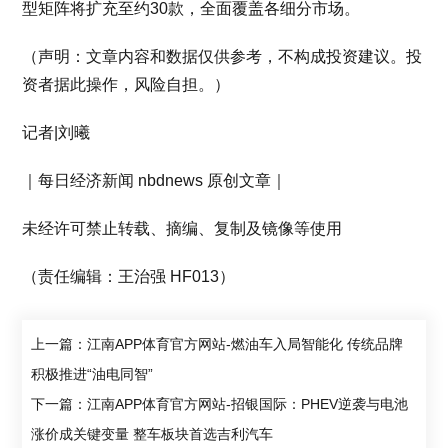
型矩阵将扩充至约30款，全面覆盖各细分市场。
（声明：文章内容和数据仅供参考，不构成投资建议。投
资者据此操作，风险自担。）
记者|刘曦
｜每日经济新闻 nbdnews 原创文章｜
未经许可禁止转载、摘编、复制及镜像等使用
（责任编辑：王治强 HF013）
上一篇：江南APP体育官方网站-燃油车入局智能化 传统品牌
积极推进“油电同智”
下一篇：江南APP体育官方网站-招银国际：PHEV逆袭与电池
涨价成关键变量 整车板块首选吉利汽车