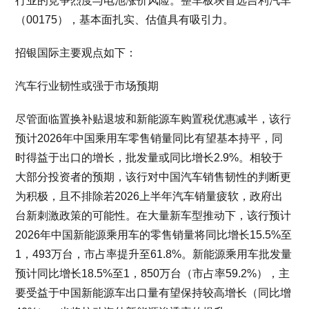
行业的竞争烈度与电池涨价风险。整车板块首选吉利汽车
（00175），基本面扎实、估值具有吸引力。
招银国际主要观点如下：
汽车行业韧性或强于市场预期
尽管面临置换补贴退坡和新能源车购置税优惠减半，该行
预计2026年中国乘用车零售销量同比有望基本持平，同
时得益于出口的增长，批发量或同比增长2.9%。相较于
大部分投资者的预期，该行对中国汽车销售韧性的判断更
为积极，且不排除若2026上半年汽车销量疲软，政府出
台新刺激政策的可能性。在大量新车型推动下，该行预计
2026年中国新能源乘用车的零售销量将同比增长15.5%至
1，493万台，市占率提升至61.8%。新能源乘用车批发量
预计同比增长18.5%至1，850万台（市占率59.2%），主
要受益于中国新能源车出口量有望保持较高增长（同比增