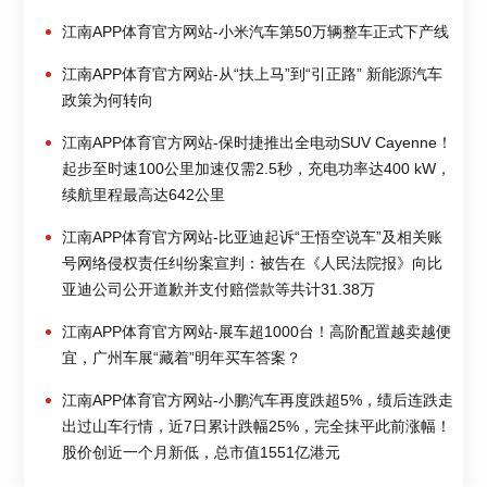
江南APP体育官方网站-小米汽车第50万辆整车正式下产线
江南APP体育官方网站-从“扶上马”到“引正路” 新能源汽车
政策为何转向
江南APP体育官方网站-保时捷推出全电动SUV Cayenne！
起步至时速100公里加速仅需2.5秒，充电功率达400 kW，
续航里程最高达642公里
江南APP体育官方网站-比亚迪起诉“王悟空说车”及相关账
号网络侵权责任纠纷案宣判：被告在《人民法院报》向比
亚迪公司公开道歉并支付赔偿款等共计31.38万
江南APP体育官方网站-展车超1000台！高阶配置越卖越便
宜，广州车展“藏着”明年买车答案？
江南APP体育官方网站-小鹏汽车再度跌超5%，绩后连跌走
出过山车行情，近7日累计跌幅25%，完全抹平此前涨幅！
股价创近一个月新低，总市值1551亿港元