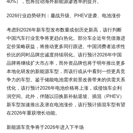
40%），也将拉动海外新能源渗透率的提升。
2026行业趋势研判：鏖战升级、PHEV逆袭、电池涨价
考虑到2026年新车型发布数量或创历史新高，该行判断
中国汽车行业竞争将更趋白热化。部分车企近年凭借激进
定价策略获益，将推动更多同行跟进。中国消费者追求性
价比的同时品牌忠诚度持续弱化。该行预计2026年中国
品牌将继续扩大市占率，而外资品牌也将于明年推出更多
本地化研发的新能源车型，而该行或从中看到一些更具竞
争力的车型。鉴于储能电池需求前景改善带来的供需关系
优化，该行预计2026年电池价格将上涨，或侵蚀车企利
润空间。此外，伴随以旧换新补贴退坡、插混（PHEV）
新车型加速推出及潜在电池涨价，该行预计插混车型有望
在2026年重获增长动能。
新能源车竞争将于2026年进入下半场