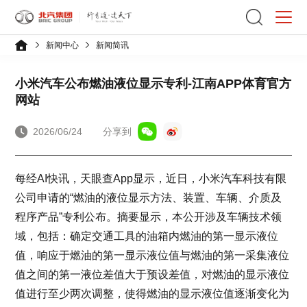
新闻中心
新闻简讯
小米汽车公布燃油液位显示专利-江南APP体育官方
网站
2026/06/24
分享到
每经AI快讯，天眼查App显示，近日，小米汽车科技有限
公司申请的“燃油的液位显示方法、装置、车辆、介质及
程序产品”专利公布。摘要显示，本公开涉及车辆技术领
域，包括：确定交通工具的油箱内燃油的第一显示液位
值，响应于燃油的第一显示液位值与燃油的第一采集液位
值之间的第一液位差值大于预设差值，对燃油的显示液位
值进行至少两次调整，使得燃油的显示液位值逐渐变化为