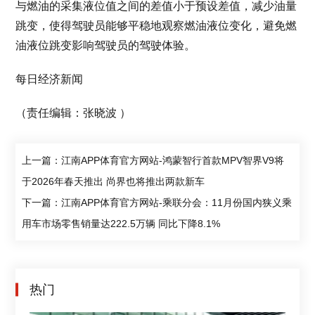
与燃油的采集液位值之间的差值小于预设差值，减少油量
跳变，使得驾驶员能够平稳地观察燃油液位变化，避免燃
油液位跳变影响驾驶员的驾驶体验。
每日经济新闻
（责任编辑：张晓波 ）
上一篇：江南APP体育官方网站-鸿蒙智行首款MPV智界V9将
于2026年春天推出 尚界也将推出两款新车
下一篇：江南APP体育官方网站-乘联分会：11月份国内狭义乘
用车市场零售销量达222.5万辆 同比下降8.1%
热门