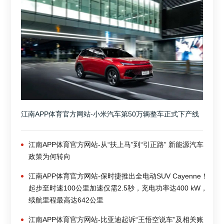
江南APP体育官方网站-小米汽车第50万辆整车正式下产线
江南APP体育官方网站-从“扶上马”到“引正路” 新能源汽车
政策为何转向
江南APP体育官方网站-保时捷推出全电动SUV Cayenne！
起步至时速100公里加速仅需2.5秒，充电功率达400 kW，
续航里程最高达642公里
江南APP体育官方网站-比亚迪起诉“王悟空说车”及相关账