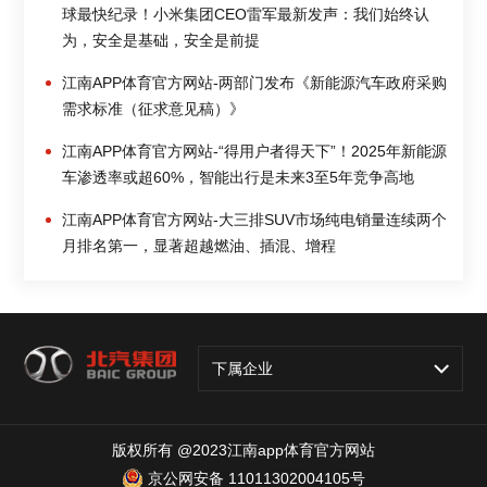
球最快纪录！小米集团CEO雷军最新发声：我们始终认
为，安全是基础，安全是前提
江南APP体育官方网站-两部门发布《新能源汽车政府采购
需求标准（征求意见稿）》
江南APP体育官方网站-“得用户者得天下”！2025年新能源
车渗透率或超60%，智能出行是未来3至5年竞争高地
江南APP体育官方网站-大三排SUV市场纯电销量连续两个
月排名第一，显著超越燃油、插混、增程
下属企业
版权所有 @2023江南app体育官方网站
京公网安备 11011302004105号