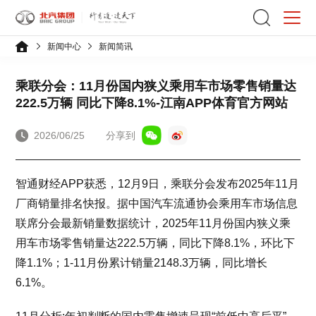
新闻中心
新闻简讯
乘联分会：11月份国内狭义乘用车市场零售销量达
222.5万辆 同比下降8.1%-江南APP体育官方网站
2026/06/25
分享到
智通财经APP获悉，12月9日，乘联分会发布2025年11月
厂商销量排名快报。据中国汽车流通协会乘用车市场信息
联席分会最新销量数据统计，2025年11月份国内狭义乘
用车市场零售销量达222.5万辆，同比下降8.1%，环比下
降1.1%；1-11月份累计销量2148.3万辆，同比增长
6.1%。