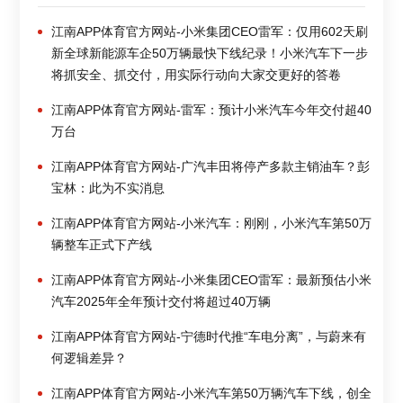
江南APP体育官方网站-小米集团CEO雷军：仅用602天刷
新全球新能源车企50万辆最快下线纪录！小米汽车下一步
将抓安全、抓交付，用实际行动向大家交更好的答卷
江南APP体育官方网站-雷军：预计小米汽车今年交付超40
万台
江南APP体育官方网站-广汽丰田将停产多款主销油车？彭
宝林：此为不实消息
江南APP体育官方网站-小米汽车：刚刚，小米汽车第50万
辆整车正式下产线
江南APP体育官方网站-小米集团CEO雷军：最新预估小米
汽车2025年全年预计交付将超过40万辆
江南APP体育官方网站-宁德时代推“车电分离”，与蔚来有
何逻辑差异？
江南APP体育官方网站-小米汽车第50万辆汽车下线，创全