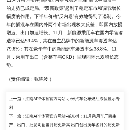
11月分析:年初判断的国内零售增速呈现“前低中高后平”
的走势已成定局。“双新政策”起到了稳定车市和调节增长
幅度的作用。下半年价格“反内卷”有效地得到了遏制。今
年的插混车在国内外两个市场出现极大反差，即国内放慢
增速、出口加速增长。11月，新能源乘用车在国内零售渗
透率已达59.4%，其在自主品牌中的新能源车渗透率达
79.6%；其在豪华车中的新能源车渗透率达38.8%。11
月，乘用车出口（含整车与CKD）呈现同环比双增长态
势。
（责任编辑：张晓波 ）
上一篇：江南APP体育官方网站-小米汽车公布燃油液位显示专
利
下一篇：江南APP体育官方网站-崔东树：11月乘用车厂商生
产、出口、批发均创当月历史新高 出口创出历年各月的历史新