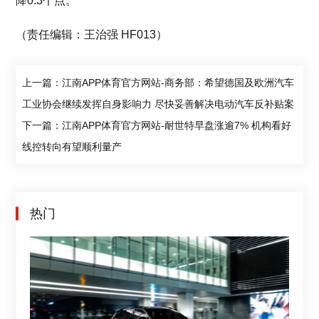
降0.3个点。
（责任编辑：王治强 HF013）
上一篇：江南APP体育官方网站-商务部：希望德国及欧洲汽车
工业协会继续发挥自身影响力 尽快妥善解决电动汽车反补贴案
下一篇：江南APP体育官方网站-耐世特早盘涨逾7% 机构看好
线控转向有望顺利量产
热门