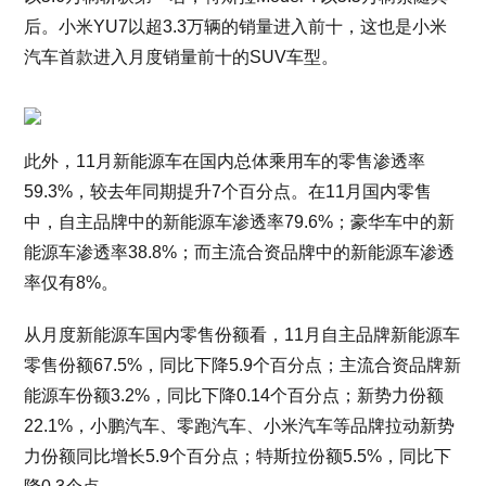
后。小米YU7以超3.3万辆的销量进入前十，这也是小米
汽车首款进入月度销量前十的SUV车型。
此外，11月新能源车在国内总体乘用车的零售渗透率
59.3%，较去年同期提升7个百分点。在11月国内零售
中，自主品牌中的新能源车渗透率79.6%；豪华车中的新
能源车渗透率38.8%；而主流合资品牌中的新能源车渗透
率仅有8%。
从月度新能源车国内零售份额看，11月自主品牌新能源车
零售份额67.5%，同比下降5.9个百分点；主流合资品牌新
能源车份额3.2%，同比下降0.14个百分点；新势力份额
22.1%，小鹏汽车、零跑汽车、小米汽车等品牌拉动新势
力份额同比增长5.9个百分点；特斯拉份额5.5%，同比下