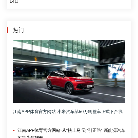
14日
热门
江南APP体育官方网站-小米汽车第50万辆整车正式下产线
江南APP体育官方网站-从“扶上马”到“引正路” 新能源汽车
政策为何转向