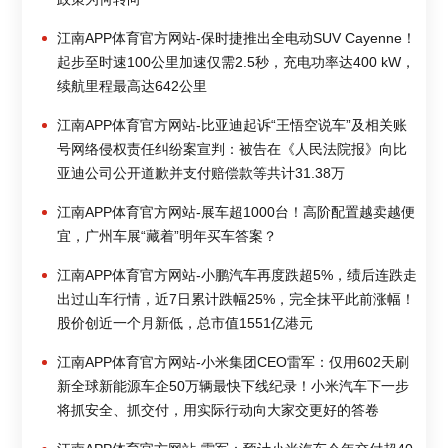
江南APP体育官方网站-保时捷推出全电动SUV Cayenne！
起步至时速100公里加速仅需2.5秒，充电功率达400 kW，
续航里程最高达642公里
江南APP体育官方网站-比亚迪起诉“王悟空说车”及相关账
号网络侵权责任纠纷案宣判：被告在《人民法院报》向比
亚迪公司公开道歉并支付赔偿款等共计31.38万
江南APP体育官方网站-展车超1000台！高阶配置越卖越便
宜，广州车展“藏着”明年买车答案？
江南APP体育官方网站-小鹏汽车再度跌超5%，绩后连跌走
出过山车行情，近7日累计跌幅25%，完全抹平此前涨幅！
股价创近一个月新低，总市值1551亿港元
江南APP体育官方网站-小米集团CEO雷军：仅用602天刷
新全球新能源车企50万辆最快下线纪录！小米汽车下一步
将抓安全、抓交付，用实际行动向大家交更好的答卷