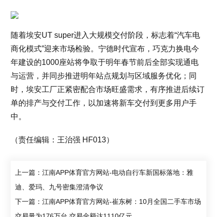
随着埃安UT super进入大规模交付阶段，标志着“汽车电
商化模式”迎来市场检验。宁德时代宣布，巧克力换电今
年建设的1000座站将争取于明年春节前后全部实现通电
与运营，并同步推进明年站点规划与区域服务优化；同
时，埃安工厂正紧密配合市场旺盛需求，有序推进后续订
单的排产与交付工作，以加速将新车交付到更多用户手
中。
（责任编辑：王治强 HF013）
上一篇：江南APP体育官方网站-电动自行车新国标落地：雅
迪、爱玛、九号密集澄清争议
下一篇：江南APP体育官方网站-崔东树：10月全国二手车市场
交易量为176万台 交易金额达1110亿元