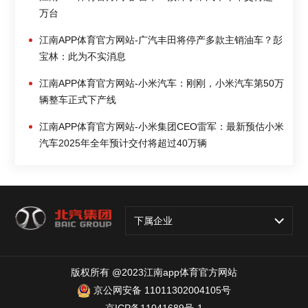
万台
江南APP体育官方网站-广汽丰田将停产多款主销油车？彭
宝林：此为不实消息
江南APP体育官方网站-小米汽车：刚刚，小米汽车第50万
辆整车正式下产线
江南APP体育官方网站-小米集团CEO雷军：最新预估小米
汽车2025年全年预计交付将超过40万辆
下属企业
版权所有 @2023江南app体育官方网站
京公网安备 11011302004105号