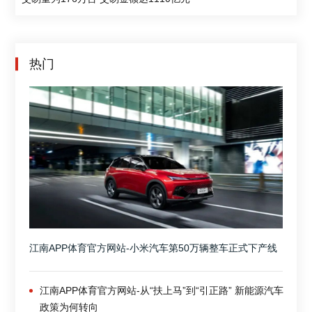
热门
江南APP体育官方网站-小米汽车第50万辆整车正式下产线
江南APP体育官方网站-从“扶上马”到“引正路” 新能源汽车
政策为何转向