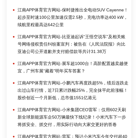
江南APP体育官方网站-保时捷推出全电动SUV Cayenne！
起步至时速100公里加速仅需2.5秒，充电功率达400 kW，
续航里程最高达642公里
江南APP体育官方网站-比亚迪起诉“王悟空说车”及相关账
号网络侵权责任纠纷案宣判：被告在《人民法院报》向比
亚迪公司公开道歉并支付赔偿款等共计31.38万
江南APP体育官方网站-展车超1000台！高阶配置越卖越便
宜，广州车展“藏着”明年买车答案？
江南APP体育官方网站-小鹏汽车再度跌超5%，绩后连跌走
出过山车行情，近7日累计跌幅25%，完全抹平此前涨幅！
股价创近一个月新低，总市值1551亿港元
江南APP体育官方网站-小米集团CEO雷军：仅用602天刷
新全球新能源车企50万辆最快下线纪录！小米汽车下一步
将抓安全、抓交付，用实际行动向大家交更好的答卷
江南APP体育官方网站-雷军：预计小米汽车今年交付超40