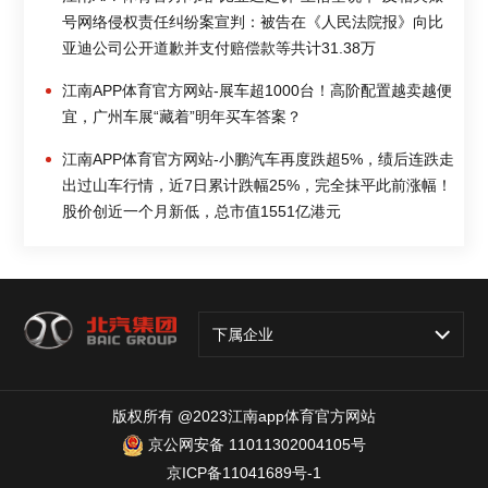
号网络侵权责任纠纷案宣判：被告在《人民法院报》向比
亚迪公司公开道歉并支付赔偿款等共计31.38万
江南APP体育官方网站-展车超1000台！高阶配置越卖越便
宜，广州车展“藏着”明年买车答案？
江南APP体育官方网站-小鹏汽车再度跌超5%，绩后连跌走
出过山车行情，近7日累计跌幅25%，完全抹平此前涨幅！
股价创近一个月新低，总市值1551亿港元
下属企业
版权所有 @2023江南app体育官方网站
京公网安备 11011302004105号
京ICP备11041689号-1