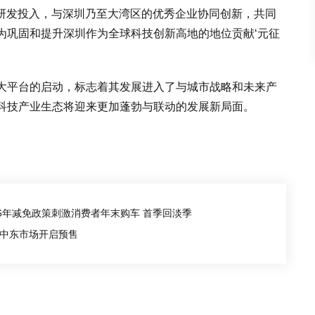
的研发投入，与深圳乃至大湾区的优秀企业协同创新，共同
为巩固和提升深圳作为全球科技创新高地的地位贡献‘元征
大平台的启动，标志着其发展进入了与城市战略和未来产
科技产业生态将迎来更加蓬勃与联动的发展新局面。
26年减免政策刺激消费者年末购车 首季回淡季
在中东市场开启预售