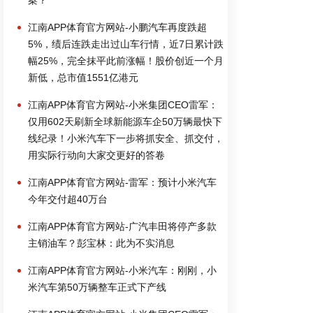
江南APP体育官方网站-小鹏汽车再度跌超
5%，绩后连跌走出过山车行情，近7日累计跌
幅25%，完全抹平此前涨幅！股价创近一个月
新低，总市值1551亿港元
江南APP体育官方网站-小米集团CEO雷军：
仅用602天刷新全球新能源车企50万辆最快下
线纪录！小米汽车下一步将抓安全、抓交付，
用实际行动向大家交更好的答卷
江南APP体育官方网站-雷军：预计小米汽车
今年交付超40万台
江南APP体育官方网站-广汽丰田将停产多款
主销油车？彭宝林：此为不实消息
江南APP体育官方网站-小米汽车：刚刚，小
米汽车第50万辆整车正式下产线