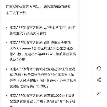
江南APP体育官方网站-小米汽车第50万辆整
车正式下产线
江南APP体育官方网站-从“扶上马”到“引正路”
新能源汽车政策为何转向
江南APP体育官方网站-保时捷推出全电动
SUV Cayenne！起步至时速100公里加速仅
需2.5秒，充电功率达400 kW，续航里程最高
达642公里
江南APP体育官方网站-比亚迪起诉“王悟空说
车”及相关账号网络侵权责任纠纷案宣判：被
告在《人民法院报》向比亚迪公司公开道歉并
支付赔偿款等共计31.38万
江南APP体育官方网站-展车超1000台！高阶
配置越卖越便宜，广州车展“藏着”明年买车答
案？