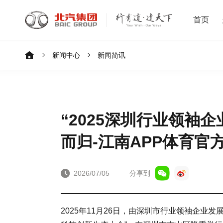
首页
新闻中心
新闻简讯
“2025深圳行业领袖
而归-江南APP体育官
2026/07/05
分享到
2025年11月26日，由深圳市行业领袖企业