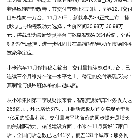
华为智选车产品总监（享界系列）@小磊哥_Lay透露称随
着供应链产能改善，其交付节奏正在加快，享界12月交付
目标指向一万台。11月20日，新款享界S9正式上市，提
供纯电与增程双动力选择，售价区间30.98万-36.98万
元，搭载华为最新途灵平台与乾崑智驾ADS4系统，全系
标配空气悬挂，进一步巩固其在高端智能电动车市场的科
技豪华定位。
小米汽车11月保持稳定输出，交付量持续超过4万台，已
连续三个月维持在这一水平之上。稳定的交付表现反映出
其制造与供应链体系的日趋成熟。
从小米集团第三季度财报来看，智能电动汽车业务收入达
283亿元，环比增长37%，并推动该板块首次实现单季度
7亿元的经营利润。交付量与平均售价的同步提升是增长
的关键驱动力。渠道建设方面，小米在11月新增17家门
店，全国门店总数已达441家，覆盖131个城市；服务网