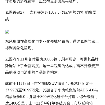
球市场的多维竞争，正变得更加复杂与激烈。
岚图首破2万，吉利银河超13万，传统“新势力”打响集团
战
东风集团在高端化与专业化领域的布局，通过岚图与猛士
得到具象化呈现。
岚图汽车11月交付量为20005辆，刷新历史，可见其品牌
势能站上了全新高度。这一里程碑的达成，离不开旗舰产
品的驱动与清晰的产品矩阵构建。
此前于11月8日上市的旗舰SUV“泰山”，价格区间定于
37.99万至50.99万元。其融合了华为乾崑智驾ADS 4.0与
鸿蒙座舱5.0，并基于800V碳化硅平台打造，综合续航可
达1400公里，上市21分钟订单突破万台，市场反响较