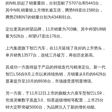
的N8L担起了销量重担，分别贡献了5707台和5443台，
其中N8L销量较上月增长逾五倍，腾势N9卖出1580台，
腾势Z9和N7的销量分别为434和91台。
定位更高的仰望品牌，11月销量为703辆。其中仰望U8销
量为526台，仰望U7卖出176台。
上汽集团旗下智己汽车，在11月延续了良好的上升势头，
单月销售13577台，连续三月破万，再创历史新高。
其成功一方面得益于产品的持续迭代与精准定位。新一代
智己LS6自9月上市以来持续热销，月销量从9月的6429台
显著提升至10月的8936台，市场接受度明显增强。
另一方面，于11月12日上市的旗舰大六座车型智己LS9，
凭借灵蜥数字底盘3.0、恒星超级增程等配置，上市25分
钟大定即突破5000台，为品牌注入了新的增长动能。