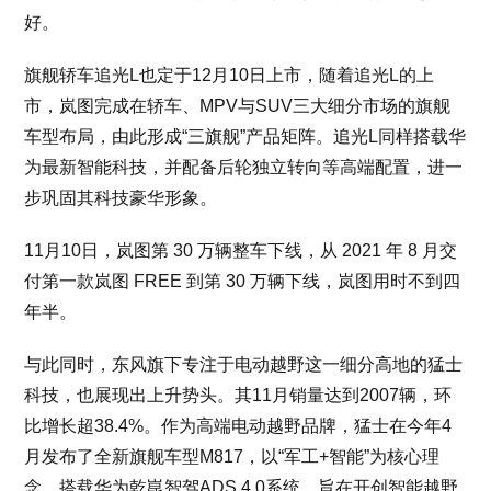
好。
旗舰轿车追光L也定于12月10日上市，随着追光L的上
市，岚图完成在轿车、MPV与SUV三大细分市场的旗舰
车型布局，由此形成“三旗舰”产品矩阵。追光L同样搭载华
为最新智能科技，并配备后轮独立转向等高端配置，进一
步巩固其科技豪华形象。
11月10日，岚图第 30 万辆整车下线，从 2021 年 8 月交
付第一款岚图 FREE 到第 30 万辆下线，岚图用时不到四
年半。
与此同时，东风旗下专注于电动越野这一细分高地的猛士
科技，也展现出上升势头。其11月销量达到2007辆，环
比增长超38.4%。作为高端电动越野品牌，猛士在今年4
月发布了全新旗舰车型M817，以“军工+智能”为核心理
念，搭载华为乾崑智驾ADS 4.0系统，旨在开创智能越野