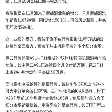
速，11月成功登陆巴西与埃及市场。
奇瑞集团在11月迎来了新能源业务的增长，单月新能源汽
车销售116794辆，同比增长50.1%，再创历史新高，并实
现环比“四连涨”。
这一业绩的攀升，得益于旗下各品牌密集“上新”形成的爆
款矩阵全面发力，覆盖了从主流到高端的多个细分市场。
风云品牌凭借A9L与T11组成的“双旗舰”阵容巩固混动市场
地位，其中风云A9L已连续四个月交付破万辆，风云T11
上市24小时大定订单突破3.8万辆。
面向豪华电混越野的纵横品牌，首款车型G700上市24小
时大定订单突破1.5万辆。主打年轻化的iCAR品牌，旗下
V23车型前10个月累计销售54183辆，稳居新能源方盒子
细分市场销量榜首。定位高端的星途品牌，其ET5车型上