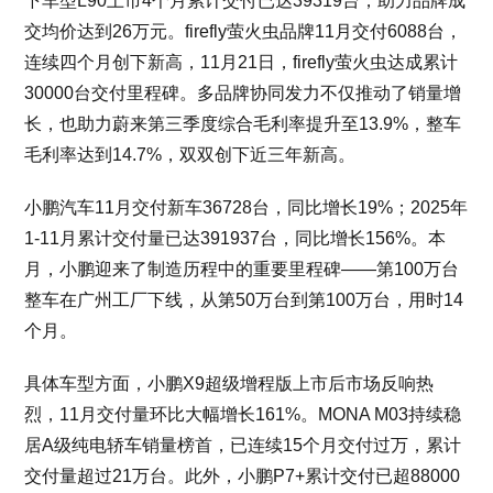
下车型L90上市4个月累计交付已达39319台，助力品牌成
交均价达到26万元。firefly萤火虫品牌11月交付6088台，
连续四个月创下新高，11月21日，firefly萤火虫达成累计
30000台交付里程碑。多品牌协同发力不仅推动了销量增
长，也助力蔚来第三季度综合毛利率提升至13.9%，整车
毛利率达到14.7%，双双创下近三年新高。
小鹏汽车11月交付新车36728台，同比增长19%；2025年
1-11月累计交付量已达391937台，同比增长156%。本
月，小鹏迎来了制造历程中的重要里程碑——第100万台
整车在广州工厂下线，从第50万台到第100万台，用时14
个月。
具体车型方面，小鹏X9超级增程版上市后市场反响热
烈，11月交付量环比大幅增长161%。MONA M03持续稳
居A级纯电轿车销量榜首，已连续15个月交付过万，累计
交付量超过21万台。此外，小鹏P7+累计交付已超88000