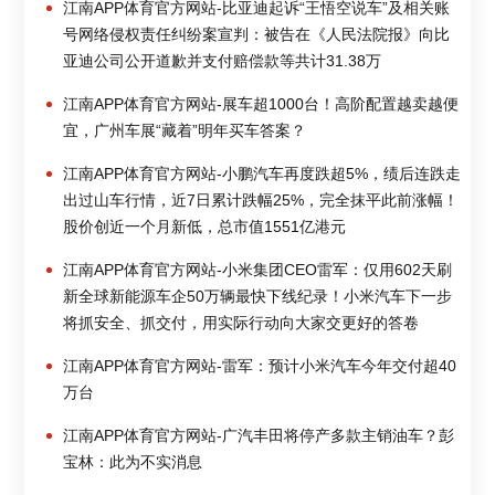
江南APP体育官方网站-比亚迪起诉“王悟空说车”及相关账
号网络侵权责任纠纷案宣判：被告在《人民法院报》向比
亚迪公司公开道歉并支付赔偿款等共计31.38万
江南APP体育官方网站-展车超1000台！高阶配置越卖越便
宜，广州车展“藏着”明年买车答案？
江南APP体育官方网站-小鹏汽车再度跌超5%，绩后连跌走
出过山车行情，近7日累计跌幅25%，完全抹平此前涨幅！
股价创近一个月新低，总市值1551亿港元
江南APP体育官方网站-小米集团CEO雷军：仅用602天刷
新全球新能源车企50万辆最快下线纪录！小米汽车下一步
将抓安全、抓交付，用实际行动向大家交更好的答卷
江南APP体育官方网站-雷军：预计小米汽车今年交付超40
万台
江南APP体育官方网站-广汽丰田将停产多款主销油车？彭
宝林：此为不实消息