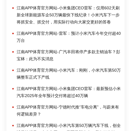
江南APP体育官方网站-小米集团CEO雷军：仅用602天刷
新全球新能源车企50万辆最快下线纪录！小米汽车下一步
将抓安全、抓交付，用实际行动向大家交更好的答卷
江南APP体育官方网站-雷军：预计小米汽车今年交付超40
万台
江南APP体育官方网站-广汽丰田将停产多款主销油车？彭
宝林：此为不实消息
江南APP体育官方网站-小米汽车：刚刚，小米汽车第50万
辆整车正式下产线
江南APP体育官方网站-小米集团CEO雷军：最新预估小米
汽车2025年全年预计交付将超过40万辆
江南APP体育官方网站-宁德时代推“车电分离”，与蔚来有
何逻辑差异？
江南APP体育官方网站-小米汽车第50万辆汽车下线，创全