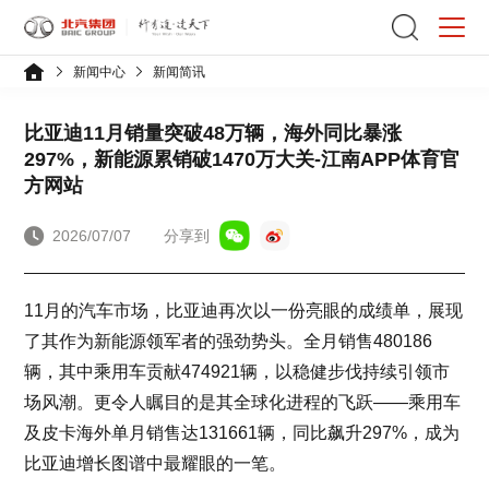
新闻中心
新闻简讯
比亚迪11月销量突破48万辆，海外同比暴涨
297%，新能源累销破1470万大关-江南APP体育官
方网站
2026/07/07
分享到
11月的汽车市场，比亚迪再次以一份亮眼的成绩单，展现
了其作为新能源领军者的强劲势头。全月销售480186
辆，其中乘用车贡献474921辆，以稳健步伐持续引领市
场风潮。更令人瞩目的是其全球化进程的飞跃——乘用车
及皮卡海外单月销售达131661辆，同比飙升297%，成为
比亚迪增长图谱中最耀眼的一笔。