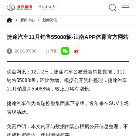
新闻中心
新闻简讯
捷途汽车11月销售55088辆-江南APP体育官方网站
2026/07/08
分享到
观点网讯：12月2日，捷途汽车公布最新销量数据，11月
销售55088辆，环比微增。根据公开资料整理，捷途汽车
11月销量为55088辆，较上月略有增长。
捷途汽车作为奇瑞控股集团旗下品牌，近年来在SUV市场
表现活跃。
免责声明：本文内容与数据由观点根据公开信息整理，不
构成投资建议，使用前请核实。