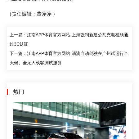
（责任编辑：董萍萍 ）
上一篇：江南APP体育官方网站-上海强制新建公共充电桩须通
过3C认证
下一篇：江南APP体育官方网站-滴滴自动驾驶在广州试运行全
天候、全无人载客测试服务
热门