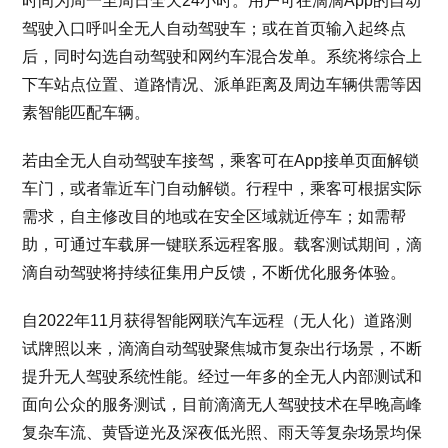
时间为周一至周日全天24小时。用户可在滴滴App的自动
驾驶入口呼叫全无人自动驾驶车；或在首页输入起终点
后，同时勾选自动驾驶和网约车混合发单。系统将综合上
下车站点位置、道路情况、派单距离及周边车辆供需等因
素智能匹配车辆。
若由全无人自动驾驶车接驾，乘客可在App接单页面解锁
车门，或者靠近车门自动解锁。行程中，乘客可根据实际
需求，自主修改目的地或在安全区域就近停车；如需帮
助，可通过车载屏一键联系远程客服。载客测试期间，滴
滴自动驾驶将持续征集用户反馈，不断优化服务体验。
自2022年11月获得智能网联汽车远程（无人化）道路测
试牌照以来，滴滴自动驾驶聚焦城市复杂出行场景，不断
提升无人驾驶系统性能。经过一年多的全无人内部测试和
面向公众的服务测试，目前滴滴无人驾驶技术在早晚高峰
复杂车流、黄昏逆光及深夜低光照、雨天等复杂场景均保