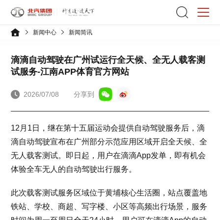
新闻中心
新闻简讯
滴滴自动驾驶在广州试运行全天候、全无人载客测
试服务-江南APP体育官方网站
2026/07/08
分享到
12月1日，继在第十五届运动会提供自动驾驶服务后，滴
滴自动驾驶宣布在广州部分示范应用区域开启全天候、全
无人载客测试。即日起，用户在滴滴App发单，即有机会
体验全车无人的自动驾驶出行服务。
此次载客测试服务区域位于黄埔核心生活圈，站点覆盖地
铁站、学校、商超、写字楼、小区等高频出行场景，服务