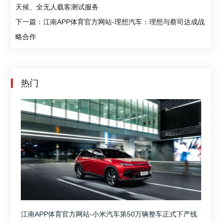
天候、全无人载客测试服务
下一篇：江南APP体育官方网站-理想汽车：理想与蔡司达成战
略合作
热门
江南APP体育官方网站-小米汽车第50万辆整车正式下产线