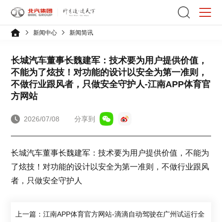
新闻中心
新闻简讯
长城汽车董事长魏建军：技术要为用户提供价值，
不能为了炫技！对功能的设计以安全为第一准则，
不做行业跟风者，只做安全守护人-江南APP体育官
方网站
2026/07/08
分享到
长城汽车董事长魏建军：技术要为用户提供价值，不能为
了炫技！对功能的设计以安全为第一准则，不做行业跟风
者，只做安全守护人
上一篇：江南APP体育官方网站-滴滴自动驾驶在广州试运行全